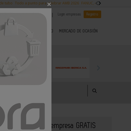
×
 de tubo
Todo a punto para celebrar AMB 2026
FANUC, colaboración con NVI
|
|
Es noticia
CANAL EMPLEO
Login empresas
Registro
 SECTOR DEL METAL
KIOSCO
MERCADO DE OCASIÓN
Publique su empresa GRATIS