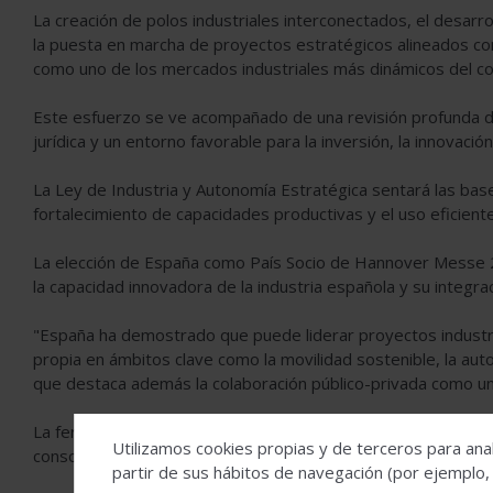
La creación de polos industriales interconectados, el desarro
la puesta en marcha de proyectos estratégicos alineados con
como uno de los mercados industriales más dinámicos del co
Este esfuerzo se ve acompañado de una revisión profunda de
jurídica y un entorno favorable para la inversión, la innovació
La Ley de Industria y Autonomía Estratégica sentará las bases
fortalecimiento de capacidades productivas y el uso eficient
La elección de España como País Socio de Hannover Messe 
la capacidad innovadora de la industria española y su integr
"España ha demostrado que puede liderar proyectos industria
propia en ámbitos clave como la movilidad sostenible, la auto
que destaca además la colaboración público-privada como uno 
La feria permitirá reforzar las alianzas con socios alemane
Utilizamos cookies propias y de terceros para anal
consolidar a España como un hub industrial y tecnológico del
partir de sus hábitos de navegación (por ejemplo,