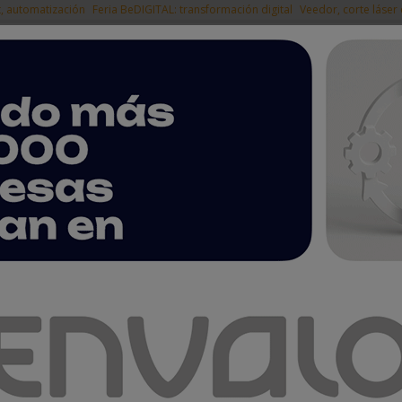
t, automatización
Feria BeDIGITAL: transformación digital
Veedor, corte láser
|
EMPRESAS DEL
NOTICIAS
PRODUCTOS
AGENDA
ARTÍCULOS
EMPRESAS PREMIUM
 al ser elegido País Socio de la feria Hannover Messe 2027