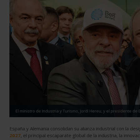
El ministro de Industria y Turismo, Jordi Hereu, y el presidente de 
España y Alemania consolidan su alianza industrial con la d
2027
, el principal escaparate global de la industria, la innova