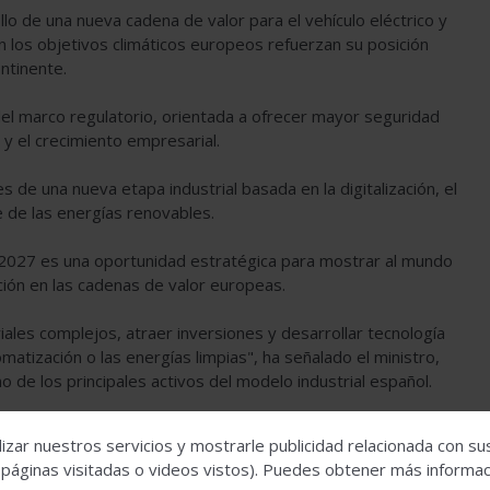
llo de una nueva cadena de valor para el vehículo eléctrico y
 los objetivos climáticos europeos refuerzan su posición
ntinente.
l marco regulatorio, orientada a ofrecer mayor seguridad
n y el crecimiento empresarial.
 de una nueva etapa industrial basada en la digitalización, el
e de las energías renovables.
2027 es una oportunidad estratégica para mostrar al mundo
ación en las cadenas de valor europeas.
les complejos, atraer inversiones y desarrollar tecnología
matización o las energías limpias", ha señalado el ministro,
de los principales activos del modelo industrial español.
s y europeos, impulsar nuevas oportunidades de negocio y
izar nuestros servicios y mostrarle publicidad relacionada con su
 sur de Europa.
 páginas visitadas o videos vistos). Puedes obtener más informaci