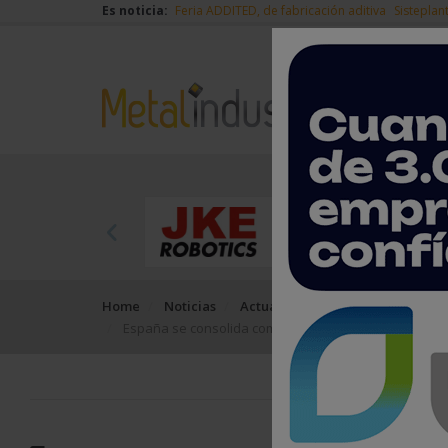
Es noticia:
Feria ADDITED, de fabricación aditiva
Sisteplan
Home
Noticias
Actualidad
España se consolida como potencia industrial europea