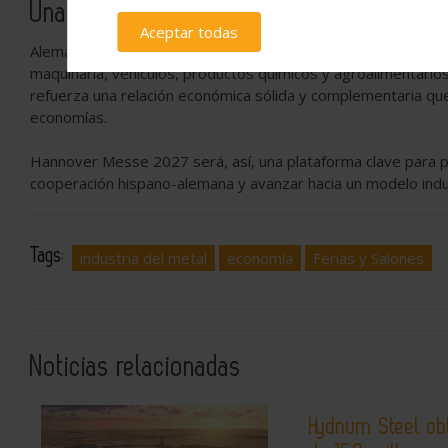
Una relación bilateral estratégica
Aceptar todas
Alemania es uno de los principales socios comerciales e inve
maquinaria, vehículos, productos químicos y agroalimentarios
refuerza una relación económica sólida y complementaria que
economías.
Hannover Messe 2027 será, así, una plataforma clave para pr
cooperación hispano-alemana y avanzar hacia un modelo indus
Tags:
industria del metal
economía
Ferias y Salones
Noticias relacionadas
Hydnum Steel ob