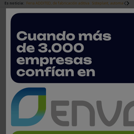
Es noticia:
Feria ADDITED, de fabricación aditiva
Sisteplant, automatizaci
Redes Sociales
Es noticia
Login empresas
Registro
Cinco errores comunes en
plantas de maquinaria
industrial: adáptate al cambio y
evita riesgos
29 de septiembre, 2025
< Volver