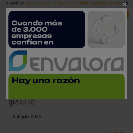
×
Es noticia:
Feria ADDITED, de fabricación aditiva
Sisteplant, automatizaci
Redes Sociales
Es noticia
Login empresas
Registro
Trumpf presenta sus soluciones
láser más avanzadas para E-
Mobility en un seminario web
gratuito
2 de julio, 2025
< Volver