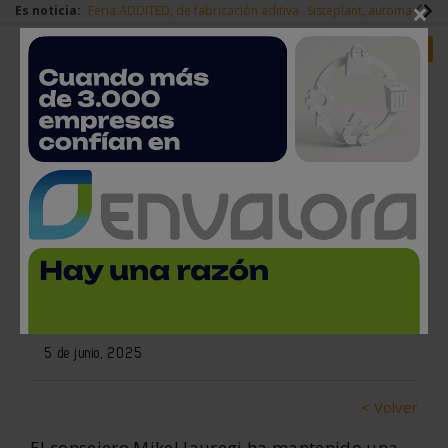
×
Es noticia:
Feria ADDITED, de fabricación aditiva
Sisteplant, automatizaci
Redes Sociales
Es noticia
Login empresas
Registro
El Gobierno Vasco presenta el
nuevo Plan de Industria de
Euskadi a la Comisión Europea
5 de junio, 2025
< Volver
El consejero Mikel Jauregi ha mantenido una