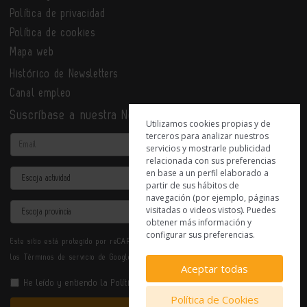
Política de privacidad
Política de cookies
Mapa web
Histórico de Newsletters
Canal empleo
Suscríbase a nuestra Newsletter
Utilizamos cookies propias y de
terceros para analizar nuestros
Email
servicios y mostrarle publicidad
relacionada con sus preferencias
en base a un perfil elaborado a
Actividad
partir de sus hábitos de
navegación (por ejemplo, páginas
Provincia
visitadas o videos vistos). Puedes
obtener más información y
configurar sus preferencias.
Este sitio está protegido por reCAPTCHA y se aplican la
Política de privacidad
y
los
Términos de servicio
de Google.
Aceptar todas
He leído y entiendo la
Política de Privacidad
Política de Cookies