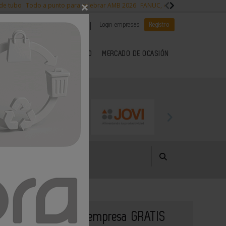
×
 de tubo
Todo a punto para celebrar AMB 2026
FANUC, colaboración con NVI
|
|
Es noticia
CANAL EMPLEO
Login empresas
Registro
 SECTOR DEL METAL
KIOSCO
MERCADO DE OCASIÓN
Publique su empresa GRATIS