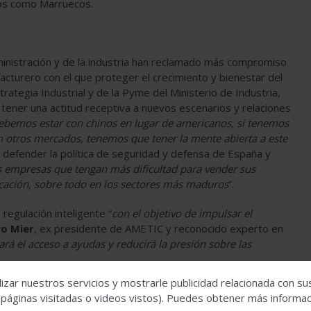
dos como Marruecos.
ministración y de la industria han reclamado más compromiso
facturero con el que proteger el crecimiento y bienestar del
trategia Industrial y de la Pyme del Ministerio de Industria,
 tener una actitud receptiva a nuevos escenarios y relaciones
ebemos estar con chinos en lugar de americanos, si tenemos
n otros mercados, tenemos que tener la mente abierta a este
defender la política de seguridad y defensa de España y
s empresas que tengan más dificultad para vender sus
ficación, sobre todo en los sectores más maduros
”.
regulación inteligente “
con el objetivo de impulsar el
o Mier
, ex presidente de AMETIC y reconocido experto en
tará el acceso a ayudas y reducirá la presión sobre las
izar nuestros servicios y mostrarle publicidad relacionada con su
arcelona ha sido el fomento de la digitalización de la
 páginas visitadas o videos vistos). Puedes obtener más informaci
re productividad y competitividad que existe en España.