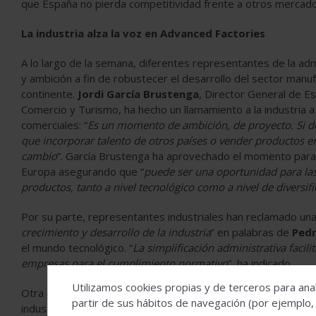
que España no pierda competitividad frente a otros merca
La industria alza la voz en Advanced Factories
A lo largo de la semana, diferentes representantes de la ad
y ambición a fin de robustecer el desarrollo del sector manu
continente.
Jordi García Brustenga
, Director General de Es
Comercio y Turismo, ha hecho un llamamiento a la industria a
comerciales: “
Es
un momento de ambición, de proyecto. Si d
que incorporar talento de otros países o vender productos e
cambio
”. García Brustenga ha aprovechado el momento para 
Europa asegurando que “
puede ser una oportunidad para la
productos, tanto a nivel tecnológico como a nivel de diversi
Por su parte, representantes industriales han reclamado una 
crecimiento y desarrollo de la industria
” en palabras de
Pedr
el mundo tecnológico. “
La simplificación administrativa facili
empresas para el cumplimiento normativo
”, ha indicado.
Utilizamos cookies propias y de terceros para anal
Otra de las reivindicaciones más escuchadas esta semana en B
partir de sus hábitos de navegación (por ejemplo,
industria a través de inversiones que eliminen la brecha ent