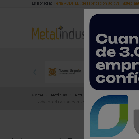
Es noticia:
Feria ADDITED, de fabricación aditiva
Sisteplan
Home
Noticias
Actualidad
Advanced Factories 2025 bate su récord histórico de a