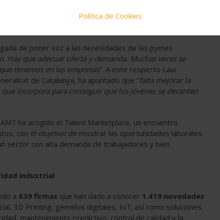
es de tecnología media -como la química, sector de
Política de Cookies
iendo fundamentales en la competitividad, la economía y el
r General de Eurecat.
argada de poner voz a las necesidades de las pymes
to.
Hay que adecuar oferta y demanda. Muchas veces se
s que tenemos en las empresas
”. A este respecto Laia
eneralitat de Catalunya, ha apuntado que “
falta mejorar la
gía que incorpora para conseguir que los jóvenes se decanten
 AMT ha acogido el Talent Marketplace, un encuentro
ntos, con el objetivo de mostrar las oportunidades laborales
 un sector con alta demanda de trabajadores y bien
idad industrial
nido a
639 firmas
que han dado a conocer
1.419 novedades
ficial, 3D Printing, gemelos digitales, IoT; así como soluciones
idad, mantenimiento predictivo, control de calidad y la