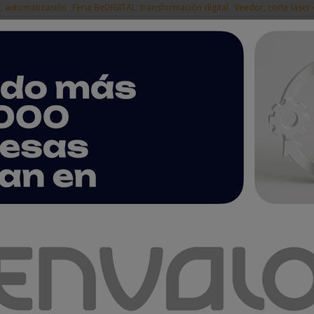
t, automatización
Feria BeDIGITAL: transformación digital
Veedor, corte láser
|
EMPRESAS DEL
NOTICIAS
PRODUCTOS
AGENDA
ARTÍCULOS
EMPRESAS PREMIUM
sistentes con 38.714 profesionales industriales