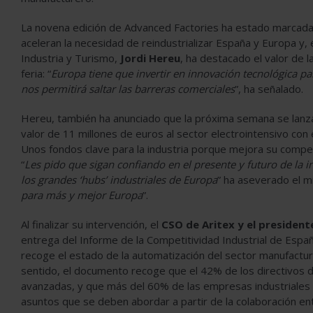
La novena edición de Advanced Factories ha estado marcada
aceleran la necesidad de reindustrializar España y Europa y,
Industria y Turismo,
Jordi Hereu
, ha destacado el valor de l
feria: “
Europa tiene que invertir en innovación tecnológica p
nos permitirá saltar las barreras comerciales
”, ha señalado.
Hereu, también ha anunciado que la próxima semana se lanza
valor de 11 millones de euros al sector electrointensivo con 
Unos fondos clave para la industria porque mejora su compet
“
Les pido que sigan confiando en el presente y futuro de la 
los grandes ‘hubs’ industriales de Europa
” ha aseverado el mi
para más y mejor Europa
”.
Al finalizar su intervención, el
CSO de Aritex y el presiden
entrega del Informe de la Competitividad Industrial de Espa
recoge el estado de la automatización del sector manufacture
sentido, el documento recoge que el 42% de los directivos d
avanzadas, y que más del 60% de las empresas industriales ti
asuntos que se deben abordar a partir de la colaboración ent