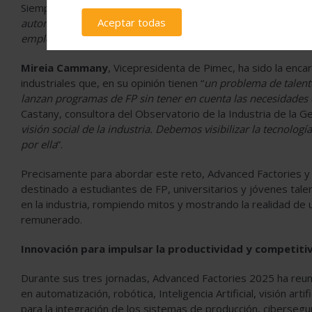
Siempre sin olvidar “
la importancia de los ámbitos industrial
Aceptar todas
automoción, alimentación o farmacéutico- que van a seguir s
empleo que generan
” ha comentado
Xavier López
, Directo
Mireia Cammany
, Vicepresidenta de Pimec, ha sido la enc
industriales que, en su opinión tienen “
un problema de talen
lanzan programas de FP sin tener en cuenta las necesidade
Castany, consultora del Observatorio de la Industria de la G
visión social de la industria. Debemos visibilizar la tecnolo
por ella
”.
Precisamente para abordar este reto, Advanced Factories y
destinado a estudiantes de FP, universitarios y jóvenes tale
en la industria, rompiendo mitos y mostrando la realidad de
remunerado.
Innovación para impulsar la productividad y competitiv
Durante sus tres jornadas, Advanced Factories 2025 ha reu
en automatización, robótica, Inteligencia Artificial, visión arti
para la integración de los sistemas de producción, cibersegur