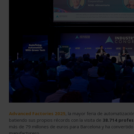
Advanced Factories 2025
, la mayor feria de automatizació
batiendo sus propios récords con la visita de
38.714 profes
más de 79 millones de euros para Barcelona y ha convertido a
manufacturero.