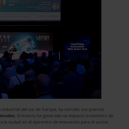
n industrial del sur de Europa, ha cerrado sus puertas
ionales
. El evento ha generado un impacto económico de
 la ciudad en el epicentro de innovación para el sector