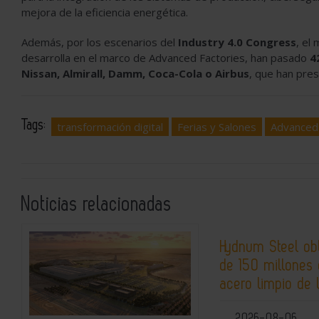
mejora de la eficiencia energética.
Además, por los escenarios del
Industry 4.0 Congress
, el
desarrolla en el marco de Advanced Factories, han pasado
4
Nissan, Almirall, Damm, Coca-Cola o Airbus
, que han pre
Tags:
transformación digital
Ferias y Salones
Advanced 
Noticias relacionadas
Hydnum Steel ob
de 150 millones 
acero limpio de 
2026-08-06