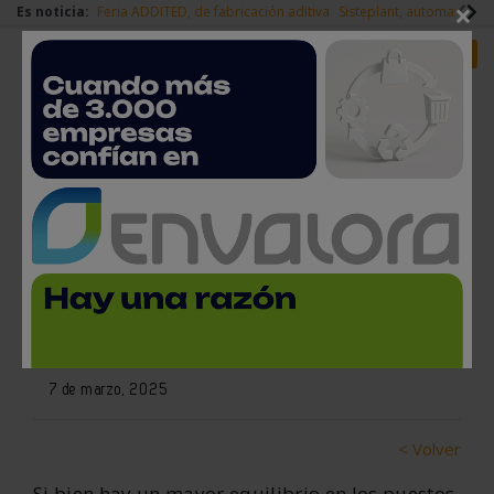
×
Es noticia:
Feria ADDITED, de fabricación aditiva
Sisteplant, automatizaci
Redes Sociales
Es noticia
Login empresas
Registro
Las mujeres sólo ocupan dos
de cada diez puestos de trabajo
en el sector del metal
7 de marzo, 2025
< Volver
Si bien hay un mayor equilibrio en los puestos