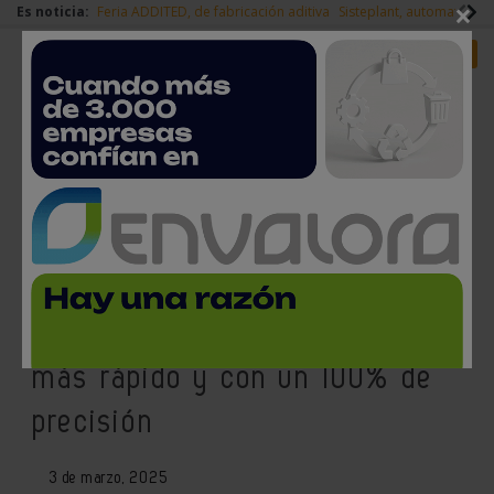
×
Es noticia:
Feria ADDITED, de fabricación aditiva
Sisteplant, automatizaci
Redes Sociales
Es noticia
Login empresas
Registro
Una nueva tecnología con
drones inteligentes permite
hacer inventarios 20 veces
más rápido y con un 100% de
precisión
3 de marzo, 2025