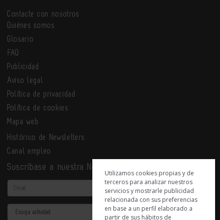
Contacte con nosotros
Quiénes somos
Glosario
FAQ
Publicidad
Aviso legal
Política de privacidad
Política de cookies
Mapa web
Histórico de Newsletters
Canal empleo
Suscríbase a nuestra Newsletter
Utilizamos cookies propias y de
terceros para analizar nuestros
Email
servicios y mostrarle publicidad
relacionada con sus preferencias
en base a un perfil elaborado a
Actividad
partir de sus hábitos de