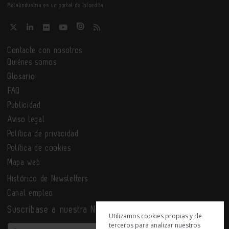
Metalindustria es un portal de Infoedita
Contacte con nosotros
Quiénes somos
Glosario
FAQ
Publicidad
Aviso legal
Política de privacidad
Política de cookies
Mapa web
Histórico de Newsletters
Canal empleo
Suscríbase a nuestra Newsletter
Utilizamos cookies propias y de
terceros para analizar nuestros
Email