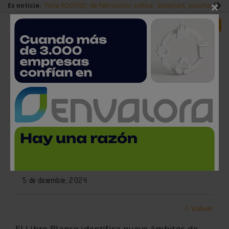
×
Es noticia:
Feria ADDITED, de fabricación aditiva
Sisteplant, automatizaci
Redes Sociales
Es noticia
Login empresas
Registro
AFM Cluster presenta su libro
blanco del marketing digital
para la industria
5 de diciembre, 2024
< Volver
El Libro Blanco identifica nueve ámbitos de