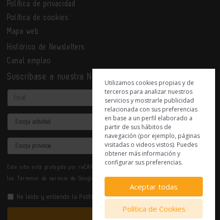
Política de privacidad
Política de cookies
Mapa web
Histórico de Newsletters
Canal empleo
Suscríbase a nuestra Newsletter
Utilizamos cookies propias y de
terceros para analizar nuestros
Email
servicios y mostrarle publicidad
relacionada con sus preferencias
en base a un perfil elaborado a
Actividad
partir de sus hábitos de
navegación (por ejemplo, páginas
Provincia
visitadas o videos vistos). Puedes
obtener más información y
configurar sus preferencias.
Este sitio está protegido por reCAPTCHA y se aplican la
Política de privacidad
y
los
Términos de servicio
de Google.
Aceptar todas
He leído y entiendo la
Política de Privacidad
Política de Cookies
Enviar