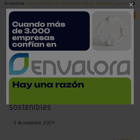
×
Es noticia:
Feria ADDITED, de fabricación aditiva
Sisteplant, automatizaci
Redes Sociales
Es noticia
Login empresas
Registro
AMT2025 premiará las
soluciones de máquina-
herramienta más innovadoras y
sostenibles
5 de noviembre, 2024
< Volver