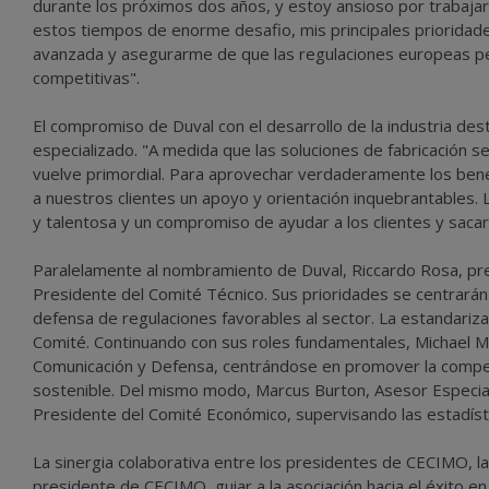
durante los próximos dos años, y estoy ansioso por trabaja
estos tiempos de enorme desafio, mis principales prioridades
avanzada y asegurarme de que las regulaciones europeas p
competitivas".
El compromiso de Duval con el desarrollo de la industria dest
especializado. "A medida que las soluciones de fabricación 
vuelve primordial. Para aprovechar verdaderamente los ben
a nuestros clientes un apoyo y orientación inquebrantables. L
y talentosa y un compromiso de ayudar a los clientes y sacar
Paralelamente al nombramiento de Duval, Riccardo Rosa, p
Presidente del Comité Técnico. Sus prioridades se centrarán 
defensa de regulaciones favorables al sector. La estandariza
Comité. Continuando con sus roles fundamentales, Michael M
Comunicación y Defensa, centrándose en promover la competi
sostenible. Del mismo modo, Marcus Burton, Asesor Especia
Presidente del Comité Económico, supervisando las estadístic
La sinergia colaborativa entre los presidentes de CECIMO, la
presidente de CECIMO, guiar a la asociación hacia el éxito en 