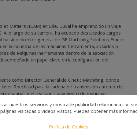
rts et Métiers (ICAM) en Lille, Duval ha emprendido un viaje
. A lo largo de su carrera, ha ocupado destacados cargos
al ha sido director general de GF Machining Solutions France
en la industria de las máquinas-herramienta, incluidos 6
res de Máquinas-herramienta dentro de la asociación
desempeñado un papel clave en la configuración del
ienta como Director General de Cinetic Machining, donde
a láser Rouchaud para la cadena de transmisión automotriz,
 aeroespacial, y el reacondicionamiento de máquinas-
manufacturador en Francia, marcó un hito significativo en su
izar nuestros servicios y mostrarle publicidad relacionada con su
Machining, un testimonio de su visión estratégica y liderazgo.
 páginas visitadas o videos vistos). Puedes obtener más informaci
 lecho de polvo y deposición de energía directa como
ves y Michelin. Tiene una amplia carrera internacional con
Política de Cookies