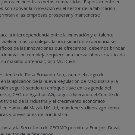
r juntos en nuestras metas compartidas. Especialmente en
 son apoyar la innovación en el sector de la fabricación
ermitan a las empresas prosperar y mantenerse
aca la interdependencia entre la innovación y el talento
se vuelven más complejas, la necesidad de experiencia se
eficios de las innovaciones que ofrecemos, debemos brindar
a innovación compleja requiere una fuerza laboral cualificada
 su máximo potencial", dijo Mr. Duval.
residente de Rosa Ermando Spa, asume el cargo de
en la aplicación de la nueva Regulación de Maquinaria y la
ción seguirá siendo un enfoque clave en la agenda del
erkle, CEO de Agathon AG, seguirá liderando el Comité de
tividad de la industria y el crecimiento económico
l en Yamazaki Mazak UK Ltd, mantiene su liderazgo como
as y previsiones de la industria.
 Junta y la Secretaría de CECIMO permite a François Duval,
el sector de la fabricación.