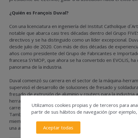
¿Quién es François Duval?
Con una licenciatura en ingeniería del Institut Catholique d´A
notable que abarca casi tres décadas dentro del Grupo FIVES
directivos y se ha distinguido como un líder excepcional. Duv
desde julio de 2020. Con más de dos décadas de experiencia 
años como presidente del Grupo de Fabricantes e Importado
francesa SYMOP, que ahora se ha convertido en EVOLIS, ha 
panorama de la industria.
Duval comenzó su carrera en el sector de la máquina-herram
supervisó el desarrollo de soluciones de fresado y soldadur
fresado de extrusión de aluminio y routers para la industria
herramienta. Su adquisición posterior de Metrap, el mayor re
Utilizamos cookies propias y de terceros para anal
carrera. Al fusionar Metrap con Cinetic Machining, creó Fives 
partir de sus hábitos de navegación (por ejemplo,
También ha participado y adquirido experiencia en fusión de
miembro del consejo de AddUp, una empresa conjunta entre Fi
Aceptar todas
una amplia experiencia en Europa del Este, Asia y Australia.