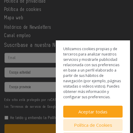
Política de privacidad
Política de cookies
Mapa web
Histórico de Newsletters
Canal empleo
Suscríbase a nuestra Newsletter
Utilizamos cookies propias y de
terceros para analizar nuestros
Email
servicios y mostrarle publicidad
relacionada con sus preferencias
en base a un perfil elaborado a
Actividad
partir de sus hábitos de
navegación (por ejemplo, páginas
Provincia
visitadas o videos vistos). Puedes
obtener más información y
configurar sus preferencias.
Este sitio está protegido por reCAPTCHA y se aplican la
Política de privacidad
y
los
Términos de servicio
de Google.
Aceptar todas
He leído y entiendo la
Política de Privacidad
Política de Cookies
Enviar