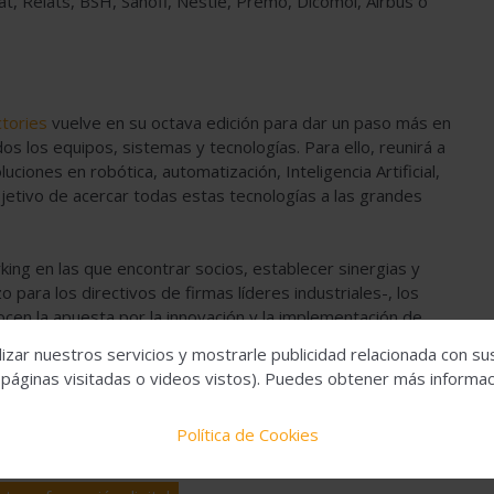
at, Relats, BSH, Sanofi, Nestlé, Premo, Dicomol, Airbus o
tories
vuelve en su octava edición para dar un paso más en
odos los equipos, sistemas y tecnologías. Para ello, reunirá a
iones en robótica, automatización, Inteligencia Artificial,
bjetivo de acercar todas estas tecnologías a las grandes
ing en las que encontrar socios, establecer sinergias y
para los directivos de firmas líderes industriales-, los
cen la apuesta por la innovación y la implementación de
Startup Forum -que reúne las startups con las soluciones más
izar nuestros servicios y mostrarle publicidad relacionada con su
 -un espacio en el que profundizar sobre los nuevos perfiles
 páginas visitadas o videos vistos). Puedes obtener más informaci
ecnológicos para descubrir las últimas soluciones y técnicas
Política de Cookies