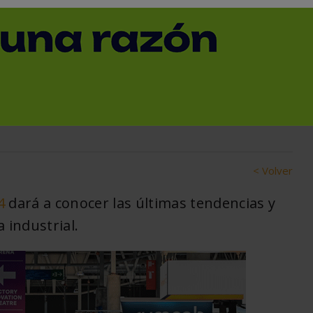
ss convoca a expertos
tividad del sector
< Volver
4
dará a conocer las últimas tendencias y
 industrial.