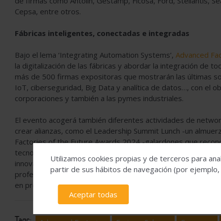
de firmas como Antolin, Gestamp, Ficosa, Ford, Stellantis, Se
Cepsa, entre otros.
Fábricas inteligentes, conectadas e integradas
Bajo el lema ‘Integrating Automation Systems’,
Advanced Fac
la digitalización de las fábricas y abordar la integración de t
más de 500 firmas expositoras que mostrarán las últimas soluc
IoT, ciberseguridad, Big Data y analítica de datos…, con el o
corporaciones y también a las pymes industriales.
El evento acogerá también diferentes actividades de network
crear alianzas, como el Leadership Summit Lunch -un almuerzo 
Factories of the Future Awards 2024 -galardones que recono
tecnologías 4.0 en las plantas de producción -, el Industry 
Utilizamos cookies propias y de terceros para anal
innovadoras para el sector industrial-, el Talent Marketplace
partir de sus hábitos de navegación (por ejemplo,
profesionales relacionados con la industria 4.0- o los tours t
en producción avanzada.
Aceptar todas