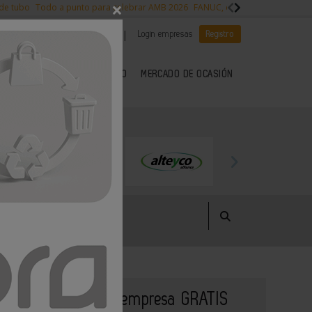
×
 de tubo
Todo a punto para celebrar AMB 2026
FANUC, colaboración con NVI
|
|
Es noticia
CANAL EMPLEO
Login empresas
Registro
 SECTOR DEL METAL
KIOSCO
MERCADO DE OCASIÓN
Publique su empresa GRATIS