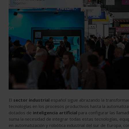
El
sector industrial
español sigue abrazando la transformac
tecnologías en los procesos productivos hasta la automatiza
dotados de
inteligencia artificial
para configurar las llamad
suma la necesidad de integrar todas estas tecnologías, equip
en automatización y robótica industrial del sur de Europa, con