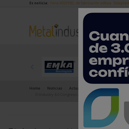
Es noticia:
Feria ADDITED, de fabricación aditiva
Sisteplan
Home
Noticias
Actualidad
El Industry 4.0 Congress convoca a expertos para impul