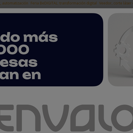
t, automatización
Feria BeDIGITAL: transformación digital
Veedor, corte láser
|
EMPRESAS DEL
NOTICIAS
PRODUCTOS
AGENDA
ARTÍCULOS
EMPRESAS PREMIUM
sar la productividad del sector industrial