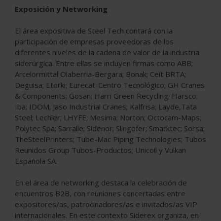
Exposición y Networking
El área expositiva de Steel Tech contará con la
participación de empresas proveedoras de los
diferentes niveles de la cadena de valor de la industria
siderúrgica. Entre ellas se incluyen firmas como ABB;
Arcelormittal Olaberria-Bergara; Bonak; Ceit BRTA;
Deguisa; Etorki; Eurecat-Centro Tecnológico; GH Cranes
& Components; Gosan; Harri Green Recycling; Harsco;
Iba; IDOM; Jaso Industrial Cranes; Kalfrisa; Layde,Tata
Steel; Lechler; LHYFE; Mesima; Norton; Octocam-Maps;
Polytec Spa; Sarralle; Sidenor; Slingofer; Smarktec; Sorsa;
TheSteelPrinters; Tube-Mac Piping Technologies; Tubos
Reunidos Group Tubos-Productos; Unicoil y Vulkan
Española SA.
En el área de networking destaca la celebración de
encuentros B2B, con reuniones concertadas entre
expositores/as, patrocinadores/as e invitados/as VIP
internacionales. En este contexto Siderex organiza, en