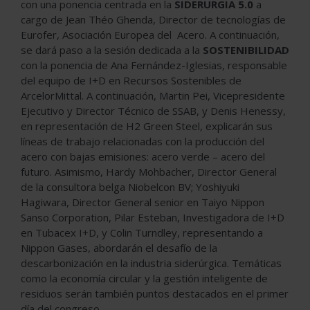
con una ponencia centrada en la
SIDERURGIA 5.0
a
cargo de Jean Théo Ghenda, Director de tecnologías de
Eurofer, Asociación Europea del Acero. A continuación,
se dará paso a la sesión dedicada a la
SOSTENIBILIDAD
con la ponencia de Ana Fernández-Iglesias, responsable
del equipo de I+D en Recursos Sostenibles de
ArcelorMittal. A continuación, Martin Pei, Vicepresidente
Ejecutivo y Director Técnico de SSAB, y Denis Henessy,
en representación de H2 Green Steel, explicarán sus
líneas de trabajo relacionadas con la producción del
acero con bajas emisiones: acero verde – acero del
futuro. Asimismo, Hardy Mohbacher, Director General
de la consultora belga Niobelcon BV; Yoshiyuki
Hagiwara, Director General senior en Taiyo Nippon
Sanso Corporation, Pilar Esteban, Investigadora de I+D
en Tubacex I+D, y Colin Turndley, representando a
Nippon Gases, abordarán el desafío de la
descarbonización en la industria siderúrgica. Temáticas
como la economía circular y la gestión inteligente de
residuos serán también puntos destacados en el primer
día del congreso.