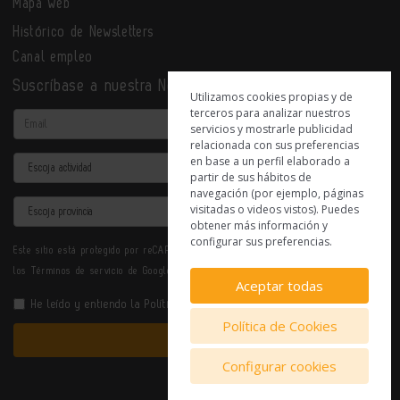
Mapa web
Histórico de Newsletters
Canal empleo
Suscríbase a nuestra Newsletter
Utilizamos cookies propias y de
terceros para analizar nuestros
Email
servicios y mostrarle publicidad
relacionada con sus preferencias
en base a un perfil elaborado a
Actividad
partir de sus hábitos de
navegación (por ejemplo, páginas
Provincia
visitadas o videos vistos). Puedes
obtener más información y
configurar sus preferencias.
Este sitio está protegido por reCAPTCHA y se aplican la
Política de privacidad
y
los
Términos de servicio
de Google.
Aceptar todas
He leído y entiendo la
Política de Privacidad
Política de Cookies
Enviar
Configurar cookies