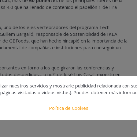
rcas
, más de
60 ponentes
de los principales líderes de la
ss 4.0 que ha llenado de contenido el pabellón 1 de Fira
o, uno de los ejes vertebradores del programa Tech
Guillem Bargalló, responsable de Sostenibilidad de IKEA
r de GBFoods, que han hecho hincapié en la importancia de la
fundamental de compañías e instituciones para conseguir un
ortantes en torno a los que giraron las conferencias y
 todos despedidos… o no?’ de José Luis Casal, experto en
ser el papel de la IA en la industria. Durante la charla, ha
izar nuestros servicios y mostrarle publicidad relacionada con su
areas más rutinarias, pero a la vez, permitirá crear nuevos
 páginas visitadas o videos vistos). Puedes obtener más informaci
fundamental.
Política de Cookies