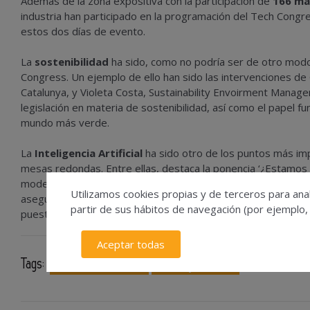
Además de la zona expositiva con la participación de
166 ma
industria han participado en la programación del Tech Congre
estos dos días de evento.
La
sostenibilidad
ha sido, como no podría ser de otro mod
Congress. Un ejemplo de ello han sido las intervenciones de 
Catalunya, y Violeta Costa, Sustainability Envoirment Manage
legislación en materia de sostenibilidad, así como el papel 
mundo más verde.
La
Inteligencia Artificial
ha sido otro de los puntos más imp
mesas redondas. Entre ellas, destaca la ponencia ‘¿Estamos
modelos de negocio digitales, en la que ha abordado cuál va a 
Utilizamos cookies propias y de terceros para anal
asegurado que esta tecnología será clave para suprimir las t
partir de sus hábitos de navegación (por ejemplo,
puestos de trabajo en los que el ser humano será un factor 
Aceptar todas
Tags:
industria del metal
Ferias y Salones