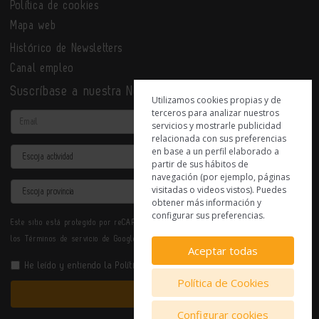
Política de cookies
Mapa web
Histórico de Newsletters
Canal empleo
Suscríbase a nuestra Newsletter
Utilizamos cookies propias y de
terceros para analizar nuestros
Email
servicios y mostrarle publicidad
relacionada con sus preferencias
en base a un perfil elaborado a
Actividad
partir de sus hábitos de
navegación (por ejemplo, páginas
Provincia
visitadas o videos vistos). Puedes
obtener más información y
configurar sus preferencias.
Este sitio está protegido por reCAPTCHA y se aplican la
Política de privacidad
y
los
Términos de servicio
de Google.
Aceptar todas
He leído y entiendo la
Política de Privacidad
Política de Cookies
Enviar
Configurar cookies