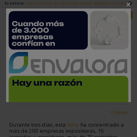
×
Es noticia:
Feria ADDITED, de fabricación aditiva
Sisteplant, automatizaci
Redes Sociales
Es noticia
Login empresas
Registro
Mindtech Vigo cierra su tercera
edición con 7.000 visitantes
22 de junio, 2023
< Volver
Durante tres días, esta
feria
ha concentrado a
más de 200 empresas expositoras, 15
jornadas y worskhops, más de 70 ponentes