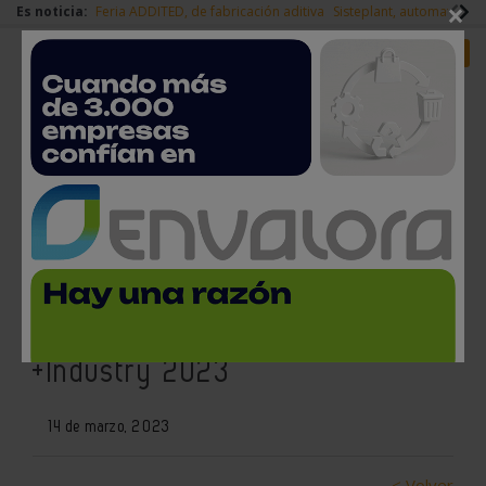
×
Es noticia:
Feria ADDITED, de fabricación aditiva
Sisteplant, automatizaci
Redes Sociales
Es noticia
Login empresas
Registro
Cerca de 500 firmas
expositoras confirmadas hasta
la fecha para participar en
+Industry 2023
14 de marzo, 2023
< Volver