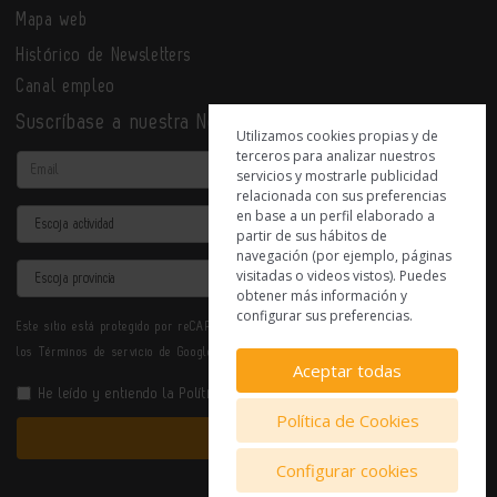
Mapa web
Histórico de Newsletters
Canal empleo
Suscríbase a nuestra Newsletter
Utilizamos cookies propias y de
terceros para analizar nuestros
Email
servicios y mostrarle publicidad
relacionada con sus preferencias
en base a un perfil elaborado a
Actividad
partir de sus hábitos de
navegación (por ejemplo, páginas
Provincia
visitadas o videos vistos). Puedes
obtener más información y
configurar sus preferencias.
Este sitio está protegido por reCAPTCHA y se aplican la
Política de privacidad
y
los
Términos de servicio
de Google.
Aceptar todas
He leído y entiendo la
Política de Privacidad
Política de Cookies
Enviar
Configurar cookies