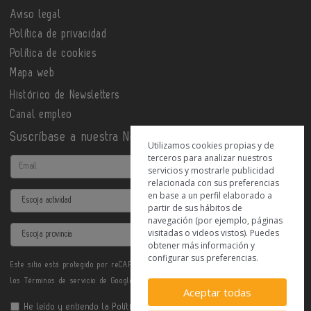
Aviso legal
Política de privacidad
Política de cookies
Mapa web
Histórico de Newsletters
Canal empleo
Suscríbase a nuestra Newsletter
Utilizamos cookies propias y de
terceros para analizar nuestros
Email
servicios y mostrarle publicidad
relacionada con sus preferencias
en base a un perfil elaborado a
Actividad
partir de sus hábitos de
navegación (por ejemplo, páginas
Provincia
visitadas o videos vistos). Puedes
obtener más información y
configurar sus preferencias.
Este sitio está protegido por reCAPTCHA y se aplican la
Política de privacidad
y
los
Términos de servicio
de Google.
Aceptar todas
He leído y entiendo la
Política de Privacidad