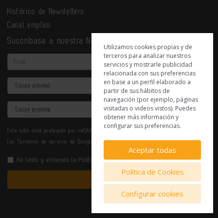
Histórico de Newsletters
Canal empleo
Suscríbase a nuestra Newsletter
Utilizamos cookies propias y de
terceros para analizar nuestros
Email
servicios y mostrarle publicidad
relacionada con sus preferencias
en base a un perfil elaborado a
Actividad
partir de sus hábitos de
navegación (por ejemplo, páginas
Provincia
visitadas o videos vistos). Puedes
obtener más información y
configurar sus preferencias.
Este sitio está protegido por reCAPTCHA y se aplican la
Política de privacidad
y
los
Términos de servicio
de Google.
Aceptar todas
He leído y entiendo la
Política de Privacidad
Política de Cookies
Enviar
Configurar cookies