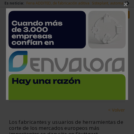
×
Es noticia:
Feria ADDITED, de fabricación aditiva
Sisteplant, automatizaci
Redes Sociales
Es noticia
Login empresas
Registro
AMB 2022: Punto de encuentro
para socios comerciales
2 de agosto, 2022
< Volver
Los fabricantes y usuarios de herramientas de
corte de los mercados europeos más
importantes se dan cita en Stuttgart.