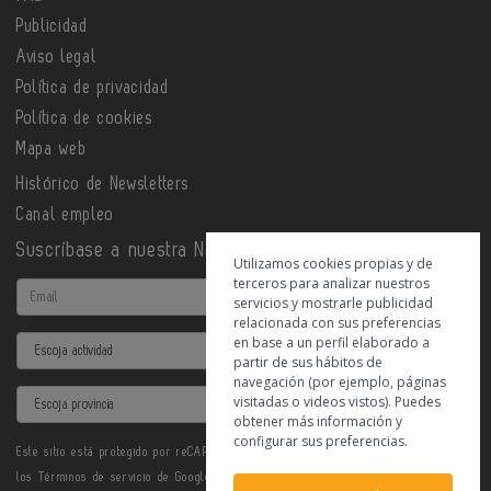
Publicidad
Aviso legal
Política de privacidad
Política de cookies
Mapa web
Histórico de Newsletters
Canal empleo
Suscríbase a nuestra Newsletter
Utilizamos cookies propias y de
terceros para analizar nuestros
Email
servicios y mostrarle publicidad
relacionada con sus preferencias
en base a un perfil elaborado a
Actividad
partir de sus hábitos de
navegación (por ejemplo, páginas
Provincia
visitadas o videos vistos). Puedes
obtener más información y
configurar sus preferencias.
Este sitio está protegido por reCAPTCHA y se aplican la
Política de privacidad
y
los
Términos de servicio
de Google.