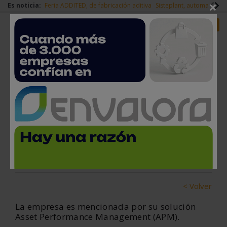
×
Es noticia:
Feria ADDITED, de fabricación aditiva
Sisteplant, automatizaci
Redes Sociales
Es noticia
Login empresas
Registro
Sisteplant, entre las 100
mejores ideas empresariales
17 de noviembre, 2020
< Volver
La empresa es mencionada por su solución
Asset Performance Management (APM).