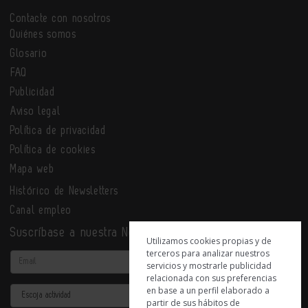
Contacte con nosotros
Quiénes somos
Glosario
FAQ
Publicidad
Aviso legal
Política de privacidad
Política de cookies
Mapa web
Histórico de Newsletters
Canal empleo
Suscríbase a nuestra Newsletter
Utilizamos cookies propias y de
terceros para analizar nuestros
Email
servicios y mostrarle publicidad
relacionada con sus preferencias
en base a un perfil elaborado a
Actividad
partir de sus hábitos de