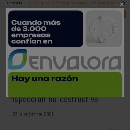
×
Es noticia:
Feria ADDITED, de fabricación aditiva
Sisteplant, automatizaci
Redes Sociales
Es noticia
Login empresas
Registro
Danobatgroup e Ideko crean una
nueva empresa para el
desarrollo de soluciones de
inspección no destructiva
23 de septiembre, 2020
< Volver