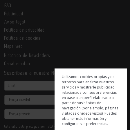
FAQ
Publicidad
Aviso legal
Política de privacidad
Política de cookies
Mapa web
Histórico de Newsletters
Canal empleo
Suscríbase a nuestra Newsletter
Utilizamos cookies propias y de
terceros para analizar nuestros
Email
servicios y mostrarle publicidad
relacionada con sus preferencias
en base a un perfil elaborado a
Actividad
partir de sus hábitos de
navegación (por ejemplo, páginas
Provincia
visitadas o videos vistos). Puedes
obtener más información y
configurar sus preferencias.
Este sitio está protegido por reCAPTCHA y se aplican la
Política de privacidad
y