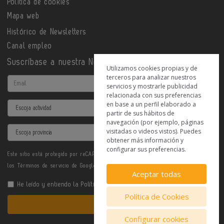
Política de cookies
Mapa web
Histórico de Newsletters
Canal empleo
Suscríbase a nuestra Newsletter
Utilizamos cookies propias y de
terceros para analizar nuestros
Email
servicios y mostrarle publicidad
relacionada con sus preferencias
en base a un perfil elaborado a
Actividad
partir de sus hábitos de
navegación (por ejemplo, páginas
Provincia
visitadas o videos vistos). Puedes
obtener más información y
configurar sus preferencias.
Este sitio está protegido por reCAPTCHA y se aplican la
Política de privacidad
y
los
Términos de servicio
de Google.
Aceptar todas
He leído y entiendo la
Política de Privacidad
Política de Cookies
Enviar
Configurar cookies