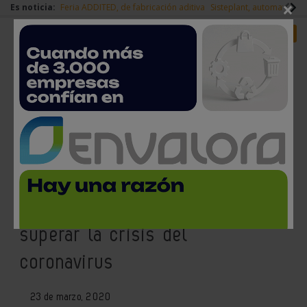
×
Es noticia:
Feria ADDITED, de fabricación aditiva
Sisteplant, automatizaci
Redes Sociales
Es noticia
Login empresas
Registro
Confemetal pide calma y
sensatez a los agentes
económicos y sociales para
superar la crisis del
coronavirus
23 de marzo, 2020