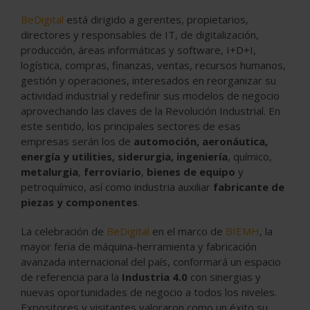
BeDigital
está dirigido a gerentes, propietarios,
directores y responsables de IT, de digitalización,
producción, áreas informáticas y software, I+D+I,
logística, compras, finanzas, ventas, recursos humanos,
gestión y operaciones, interesados en reorganizar su
actividad industrial y redefinir sus modelos de negocio
aprovechando las claves de la Revolución Industrial. En
este sentido, los principales sectores de esas
empresas serán los de
automoción, aeronáutica,
energía y utilities, siderurgia, ingeniería
, químico,
metalurgia
,
ferroviario
,
bienes de equipo
y
petroquímico, así como industria auxiliar
fabricante de
piezas y componentes
.
La celebración de
BeDigital
en el marco de
BIEMH
, la
mayor feria de máquina-herramienta y fabricación
avanzada internacional del país, conformará un espacio
de referencia para la
Industria 4.0
con sinergias y
nuevas oportunidades de negocio a todos los niveles.
Expositores y visitantes valoraron como un éxito su