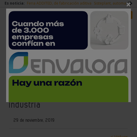
×
Es noticia:
Feria ADDITED, de fabricación aditiva
Sisteplant, automatizaci
Redes Sociales
Es noticia
Login empresas
Registro
Regresa BeDigital, el foro de
referencia para la
transformación digital de la
industria
29 de noviembre, 2019
< Volver