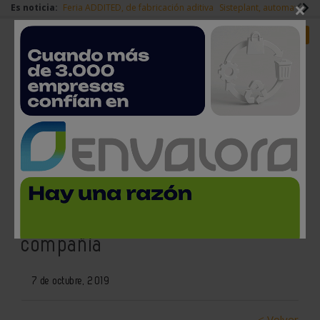
×
Es noticia:
Feria ADDITED, de fabricación aditiva
Sisteplant, automatizaci
Redes Sociales
Es noticia
Login empresas
Registro
Lantek designa a Rodrigo
Argandoña como nuevo Chief
Operations Officer de la
compañía
7 de octubre, 2019
< Volver