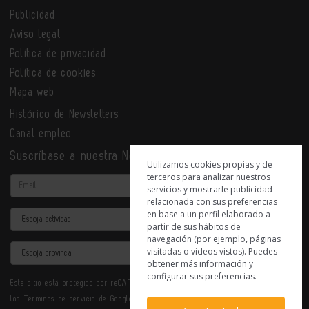
Publicidad
Aviso legal
Política de privacidad
Política de cookies
Mapa web
Histórico de Newsletters
Canal empleo
Suscríbase a nuestra Newsletter
Utilizamos cookies propias y de
terceros para analizar nuestros
Email
servicios y mostrarle publicidad
relacionada con sus preferencias
en base a un perfil elaborado a
Actividad
partir de sus hábitos de
navegación (por ejemplo, páginas
Provincia
visitadas o videos vistos). Puedes
obtener más información y
configurar sus preferencias.
Este sitio está protegido por reCAPTCHA y se aplican la
Política de privacidad
y
los
Términos de servicio
de Google.