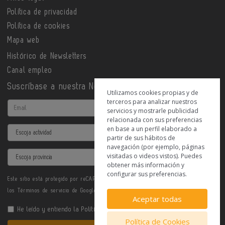
Política de privacidad
Política de cookies
Mapa web
Histórico de Newsletters
Canal empleo
Suscríbase a nuestra Newsletter
Utilizamos cookies propias y de
terceros para analizar nuestros
Email
servicios y mostrarle publicidad
relacionada con sus preferencias
en base a un perfil elaborado a
Actividad
partir de sus hábitos de
navegación (por ejemplo, páginas
Provincia
visitadas o videos vistos). Puedes
obtener más información y
configurar sus preferencias.
Este sitio está protegido por reCAPTCHA y se aplican la
Política de privacidad
y
los
Términos de servicio
de Google.
Aceptar todas
He leído y entiendo la
Política de Privacidad
Política de Cookies