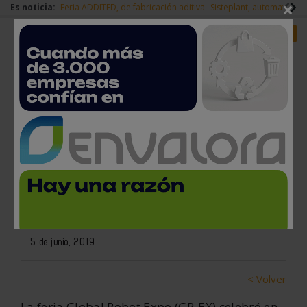
×
Es noticia:
Feria ADDITED, de fabricación aditiva
Sisteplant, automatizaci
Redes Sociales
Es noticia
Login empresas
Registro
La pinza Gecko Gripper de
OnRobot, premio en la categoría
de Robótica en GR-EX
5 de junio, 2019
< Volver
La feria Global Robot Expo (GR-EX) celebró en