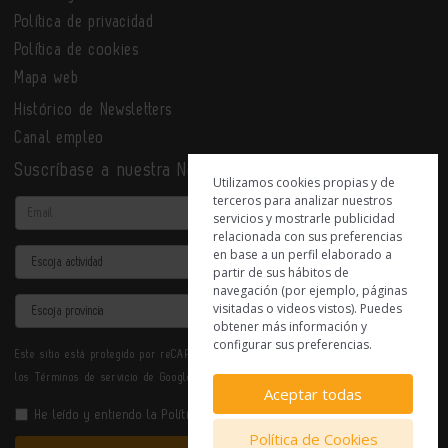
Política de privacidad
Política de cookies
Mapa web
Histórico de Newsletters
Canal empleo
Suscríbase a nuestra Newsletter
Utilizamos cookies propias y de
terceros para analizar nuestros
Email
servicios y mostrarle publicidad
relacionada con sus preferencias
en base a un perfil elaborado a
Actividad
partir de sus hábitos de
navegación (por ejemplo, páginas
Provincia
visitadas o videos vistos). Puedes
obtener más información y
configurar sus preferencias.
Este sitio está protegido por reCAPTCHA y se aplican la
Política de privacidad
y
los
Términos de servicio
de Google.
Aceptar todas
He leído y entiendo la
Política de Privacidad
Política de Cookies