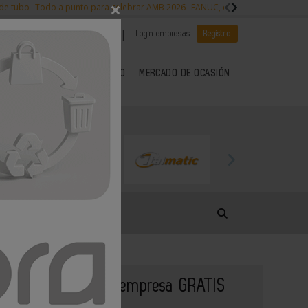
×
 de tubo
Todo a punto para celebrar AMB 2026
FANUC, colaboración con NVI
|
|
Es noticia
CANAL EMPLEO
Login empresas
Registro
 SECTOR DEL METAL
KIOSCO
MERCADO DE OCASIÓN
Publique su empresa GRATIS