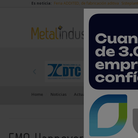
Es noticia:
Feria ADDITED, de fabricación aditiva
Sisteplan
Home
Noticias
Actualidad
EMO Hannover 2019,