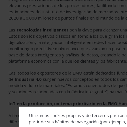
elevadas prestaciones de los procesadores, facilitando con 
estimaciones del instituto de investigación de mercados Inte
2020 a 30.000 millones de puntos finales en el mundo de la 
Las
tecnologías inteligentes
son la clave para alcanzar una
Estos son los objetivos clásicos en torno a los que giran los
digitalización y la integración inteligente en redes hacen po
monitoring o predictive maintenance que avanzan un paso m
base de datos inteligentes y análisis de datos, creando la 
plataforma económica con la que los clientes y los fabricant
Casi todos los expositores de la EMO están dedicados funda
de
Industria 4.0
surgen nuevos conceptos en todos los ca
medida y flujo de materiales. “Estamos convencidos de que 
y soluciones relacionadas con la fábrica inteligente”, ha mani
IoT en la producción, un tema prioritario en la EMO Ha
A fin de destacar de forma conjunta todos los aspectos de I
Utilizamos cookies propias y de terceros para anal
diferentes constelaciones temáticas: Un campo propio de ex
partir de sus hábitos de navegación (por ejemplo,