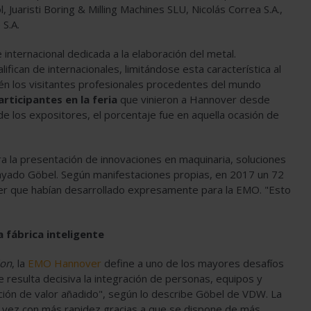
 Juaristi Boring & Milling Machines SLU, Nicolás Correa S.A.,
S.A.
internacional dedicada a la elaboración del metal.
ifican de internacionales, limitándose esta característica al
n los visitantes profesionales procedentes del mundo
rticipantes en la feria
que vinieron a Hannover desde
e los expositores, el porcentaje fue en aquella ocasión de
a la presentación de innovaciones en maquinaria, soluciones
brayado Göbel. Según manifestaciones propias, en 2017 un 72
er que habían desarrollado expresamente para la EMO. "Esto
 fábrica inteligente
ion
, la
EMO Hannover
define a uno de los mayores desafíos
te resulta decisiva la integración de personas, equipos y
ción de valor añadido", según lo describe Göbel de VDW. La
a vez con más rapidez gracias a que se dispone de más