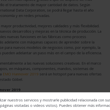
ello el tratamiento de mayor cantidad de datos. Según
rnational Data Corporation, se podrá llegar hasta el año
economía y en redes privadas.
 mayor productividad, mejores calidades y más flexibilidad.
 nuevos desarrollos y mejoras en la técnica de producción. La
sibles nuevas funciones en las fábricas como process
ás adelante con máquinas capaces de aprender sobre la
base para nuevos modelos de negocios como, por ejemplo, la
es pueden adelantar un paso más en el campo de la eficiencia.
mentalmente a las nuevas soluciones creativas. En el marco
mpos, en máquinas, componentes, mandos, sistemas de
la
EMO Hannover 2019
será un hotspot para nuevas ofertas
festado Göbel.
nnover 2019
ndustria 4.0, IoT, se presentará en la EMO Hannover en
izar nuestros servicios y mostrarle publicidad relacionada con su
posición IoT en la producción. Está reservado para
 páginas visitadas o videos vistos). Puedes obtener más informaci