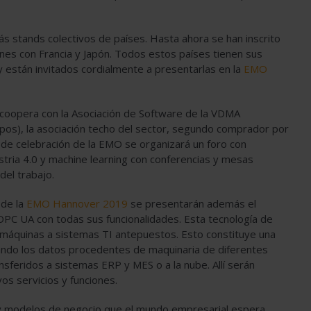
 stands colectivos de países. Hasta ahora se han inscrito
nes con Francia y Japón. Todos estos países tienen sus
T y están invitados cordialmente a presentarlas en la
EMO
oopera con la Asociación de Software de la VDMA
pos), la asociación techo del sector, segundo comprador por
de celebración de la EMO se organizará un foro con
stria 4.0 y machine learning con conferencias y mesas
del trabajo.
de la
EMO Hannover 2019
se presentarán además el
PC UA con todas sus funcionalidades. Esta tecnología de
s máquinas a sistemas TI antepuestos. Esto constituye una
ando los datos procedentes de maquinaria de diferentes
feridos a sistemas ERP y MES o a la nube. Allí serán
os servicios y funciones.
s y modelos de negocio que el mundo empresarial espera