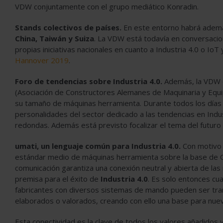
VDW conjuntamente con el grupo mediático Konradin.
Stands colectivos de países.
En este entorno habrá además
China, Taiwán y Suiza
. La VDW está todavía en conversacio
propias iniciativas nacionales en cuanto a Industria 4.0 o Io
Hannover 2019
.
Foro de tendencias sobre Industria 4.0.
Además, la VDW c
(Asociación de Constructores Alemanes de Maquinaria y Equi
su tamaño de máquinas herramienta. Durante todos los días 
personalidades del sector dedicado a las tendencias en Indu
redondas. Además está previsto focalizar el tema del futuro 
umati, un lenguaje común para Industria 4.0.
Con motivo 
estándar medio de máquinas herramienta sobre la base de O
comunicación garantiza una conexión neutral y abierta de la
premisa para el éxito de
Industria 4.0
. Es solo entonces cu
fabricantes con diversos sistemas de mando pueden ser trans
elaborados o valorados, creando con ello una base para nuev
Esta conectividad es la clave de todos los valores añadido