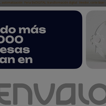
t, automatización
Feria BeDIGITAL: transformación digital
Veedor, corte láser
|
EMPRESAS DEL
NOTICIAS
PRODUCTOS
AGENDA
ARTÍCULOS
EMPRESAS PREMIUM
 en la línea de salida