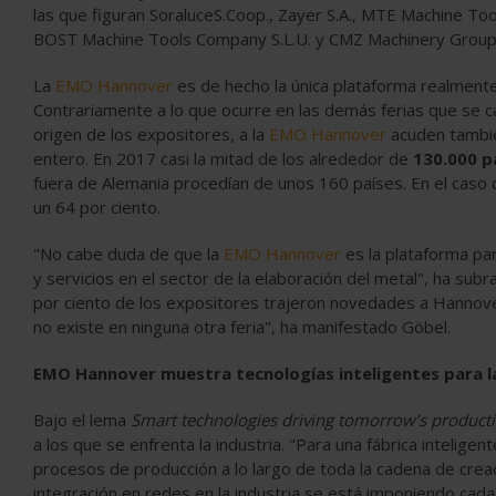
las que figuran SoraluceS.Coop., Zayer S.A., MTE Machine Tool,
BOST Machine Tools Company S.L.U. y CMZ Machinery Group 
La
EMO Hannover
es de hecho la única plataforma realmente 
Contrariamente a lo que ocurre en las demás ferias que se cal
origen de los expositores, a la
EMO Hannover
acuden tambié
entero. En 2017 casi la mitad de los alrededor de
130.000 pa
fuera de Alemania procedían de unos 160 países. En el caso d
un 64 por ciento.
"No cabe duda de que la
EMO Hannover
es la plataforma par
y servicios en el sector de la elaboración del metal", ha su
por ciento de los expositores trajeron novedades a Hannov
no existe en ninguna otra feria", ha manifestado Göbel.
EMO Hannover muestra tecnologías inteligentes para la
Bajo el lema
Smart technologies driving tomorrow’s product
a los que se enfrenta la industria. "Para una fábrica inteligen
procesos de producción a lo largo de toda la cadena de crea
integración en redes en la industria se está imponiendo cad