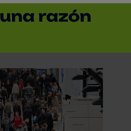
a línea de salida
< Volver
ración del metal atrae a todo el sector y a