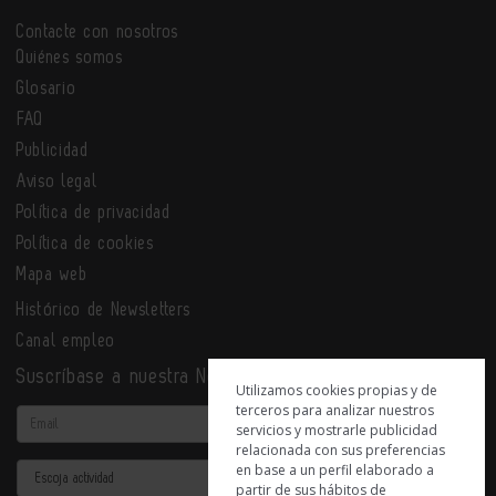
Contacte con nosotros
Quiénes somos
Glosario
FAQ
Publicidad
Aviso legal
Política de privacidad
Política de cookies
Mapa web
Histórico de Newsletters
Canal empleo
Suscríbase a nuestra Newsletter
Utilizamos cookies propias y de
terceros para analizar nuestros
Email
servicios y mostrarle publicidad
relacionada con sus preferencias
en base a un perfil elaborado a
Actividad
partir de sus hábitos de