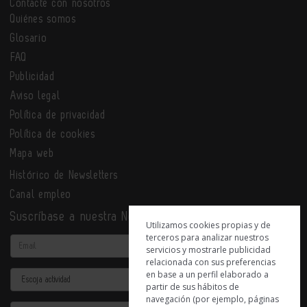
Contacte con nosotros
Quiénes somos
Glosario
FAQ
Publicidad
Aviso legal
Política de privacidad
Política de cookies
Mapa web
Histórico de Newsletters
Canal empleo
Suscríbase a nuestra Newsletter
Utilizamos cookies propias y de
terceros para analizar nuestros
Email
servicios y mostrarle publicidad
relacionada con sus preferencias
en base a un perfil elaborado a
Actividad
partir de sus hábitos de
navegación (por ejemplo, páginas