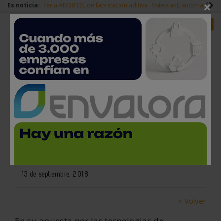
×
Es noticia:
Feria ADDITED, de fabricación aditiva
Sisteplant, automatizaci
Redes Sociales
Es noticia
Login empresas
Registro
Delteco distribuirá las
soluciones de Addup en España
y Portugal
13 de septiembre, 2018
< Volver
En su apuesta por las tecnologias de