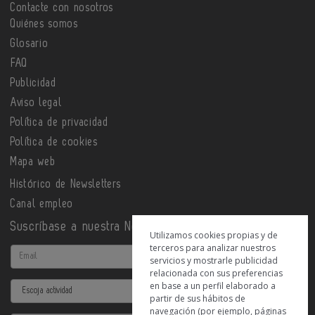
Contacte con nosotros
Quiénes somos
Glosario
FAQ
Publicidad
Aviso legal
Política de privacidad
Política de cookies
Mapa web
Histórico de Newsletters
Canal empleo
Suscríbase a nuestra Newsletter
Utilizamos cookies propias y de
terceros para analizar nuestros
Email
servicios y mostrarle publicidad
relacionada con sus preferencias
en base a un perfil elaborado a
Actividad
partir de sus hábitos de
navegación (por ejemplo, páginas