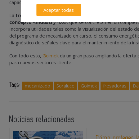
capacidad de corte hasta un 300% gracias a la reducción de 
Aceptar todas
La
fresadora-mandrinadora Soraluce FP-16000
incluye, 
concepto «Industry 4.0»
, que se concretan en un complet
Incorpora utilidades tales como la visualización del estado d
del programa de mecanizado en curso, el consumo energético
diagnóstico de señales clave para el mantenimiento de la inst
Con todo esto,
Goimek
da un gran paso ampliando la oferta 
para nuevos sectores cliente.
Tags:
mecanizado
Soraluce
Goimek
fresadoras
Da
Noticias relacionadas
Cómo proteger la