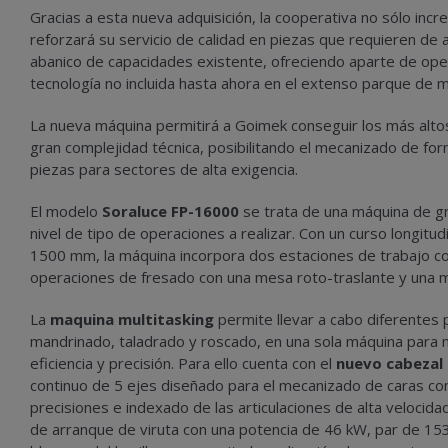
Gracias a esta nueva adquisición, la cooperativa no sólo inc
reforzará su servicio de calidad en piezas que requieren de al
abanico de capacidades existente, ofreciendo aparte de oper
tecnología no incluida hasta ahora en el extenso parque de 
La nueva máquina permitirá a Goimek conseguir los más alt
gran complejidad técnica, posibilitando el mecanizado de f
piezas para sectores de alta exigencia.
El modelo
Soraluce FP-16000
se trata de una máquina de g
nivel de tipo de operaciones a realizar. Con un curso longit
1500 mm, la máquina incorpora dos estaciones de trabajo c
operaciones de fresado con una mesa roto-traslante y una 
La
maquina multitasking
permite llevar a cabo diferentes
mandrinado, taladrado y roscado, en una sola máquina para
eficiencia y precisión. Para ello cuenta con el
nuevo cabezal
continuo de 5 ejes diseñado para el mecanizado de caras com
precisiones e indexado de las articulaciones de alta velocid
de arranque de viruta con una potencia de 46 kW, par de 15