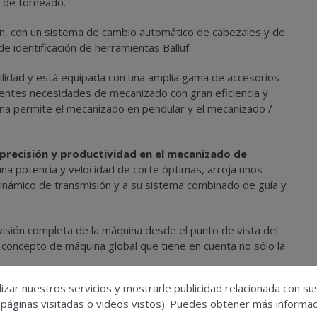
s de torneado.
ón, con un sistema de cambio automático de cabezales y de
 identificación de herramientas Balluf.
ilidad y está equipada con una amplia gama de accesorios
rentes necesidades de mecanizado con gran eficiencia y
ina permite el mecanizado en pendular y el mecanizado /
precisión y productividad en el mecanizado de
na potencia y velocidad de corte óptimas, arroja unos
inámico de transmisión y a su sistema combinado de guía y
isión completa de la máquina desde el punto de vista del
n concepto de máquina global que tiene en cuenta no sólo la
izar nuestros servicios y mostrarle publicidad relacionada con su
Soraluce
: tales como el sistema DAS, Dynamics Active
 páginas visitadas o videos vistos). Puedes obtener más informaci
mente la rigidez dinámica de las máquinas, aumentando así su