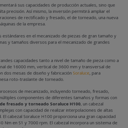
rementará sus capacidades de producción actuales, sino que
ta precisión. Así mismo, la inversión permitirá ampliar el
aciones de rectificado y fresado, el de torneado, una nueva
máquinas de la empresa.
os estándares en el mecanizado de piezas de gran tamaño y
ormas y tamaños diversos para el mecanizado de grandes
randes capacidades tanto a nivel de tamaño de pieza como a
udinal de 16000 mm, vertical de 3600 mm y transversal de
on dos mesas de diseño y fabricación
Soraluce
, para
mesa roto-traslante de torneado.
 procesos de mecanizado, incluyendo torneado, fresado,
 múltiples componentes de diferentes tamaños y formas con
 de fresado y torneado Soraluce H100
, un cabezal
plejas con capacidad de realizar interpolaciones de altas
ad. El cabezal Soraluce H100 proporciona una gran capacidad
30 Nm en S1 y 7000 rpm. El cabezal incorpora un sistema de