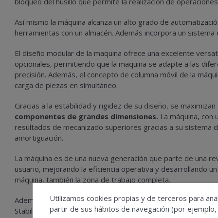
bloqueo del husillo que permite la realización de operacione
Así mismo la máquina alcanza un alto grado de automatizaci
herramientas con un almacén. Además incorpora un sistema de
El diseño modular de la maquina ofrece una excelente versat
opcionales, permitiendo que la maquina se adapte a las dife
precisión. Además, el concepto de columna móvil de la máqu
carga de piezas en simultáneo.
Gracias a la estabilidad y rigidez de su diseño, se maximizan
componentes de grandes dimensiones.
La máquina, con u
resultados de mecanizado superiores gracias a su sistema d
amortiguación.
La máquina es de una nueva generación que parte de una rev
usuario, mejorando la eficiencia operativa y desarrollando u
máquina, también la zona de trabajo completa.
Utilizamos cookies propias y de terceros para anal
Además incorpora las últimas tecnologías desarrolladas por
partir de sus hábitos de navegación (por ejemplo,
Stabiliser. Se trata de un dispositivo que incrementa activa