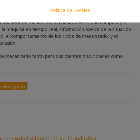
las vibraciones durante el proceso de mecanizado.
Política de Cookies
además, elementos tecnológicos enmarcados en el
o paquete de monitorización basado en «cloud computing».
e la máquina en tiempo real, información acerca de la situación
, el comportamiento de los ciclos de mecanizado, y el
alación.
de mecanizado tanto para sus clientes tradicionales como
nobatgroup
 propiedad intelectual en la industria