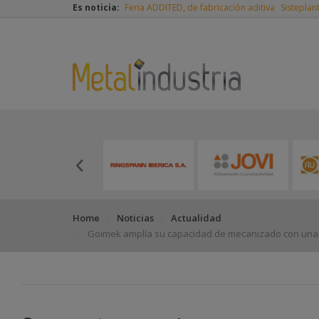
Es noticia:
Feria ADDITED, de fabricación aditiva
Sisteplan
Home
Noticias
Actualidad
Goimek amplía su capacidad de mecanizado con una m