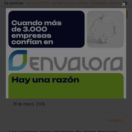
×
Es noticia:
Feria ADDITED, de fabricación aditiva
Sisteplant, automatizaci
Redes Sociales
Es noticia
Login empresas
Registro
La producción de acero español
creció un 4,2% en 2015, pero
se frenó en el último trimestre
18 de marzo, 2016
< Volver
Los sectores consumidores de acero mejoran