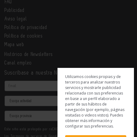
FAQ
Publicidad
Aviso legal
Política de privacidad
Política de cookies
Mapa web
Histórico de Newsletters
Canal empleo
Suscríbase a nuestra Newsletter
Utilizamos cookies propias y de
terceros para analizar nuestros
Email
servicios y mostrarle publicidad
relacionada con sus preferencias
en base a un perfil elaborado a
Actividad
partir de sus hábitos de
navegación (por ejemplo, páginas
Provincia
visitadas o videos vistos). Puedes
obtener más información y
configurar sus preferencias.
Este sitio está protegido por reCAPTCHA y se aplican la
Política de privacidad
y
los
Términos de servicio
de Google.