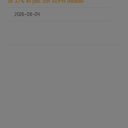
un 3,7% en julio, con 101.949 unidades
2026-08-04