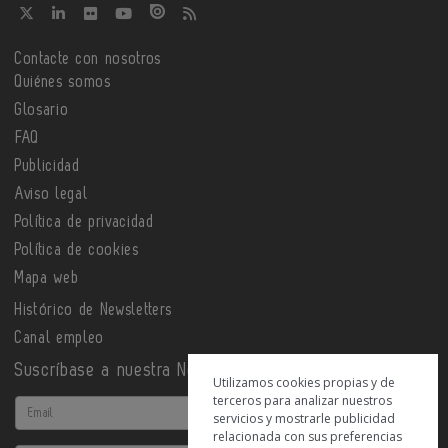
Contacte con nosotros
Quiénes somos
Glosario
FAQ
Publicidad
Aviso legal
Política de privacidad
Política de cookies
Mapa web
Histórico de Newsletters
Canal empleo
Suscríbase a nuestra Newsletter
Utilizamos cookies propias y de
terceros para analizar nuestros
Email
servicios y mostrarle publicidad
relacionada con sus preferencias