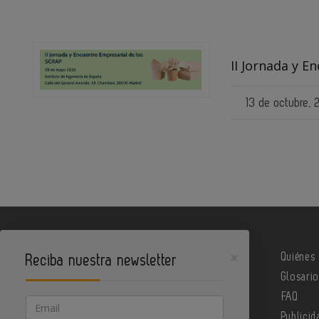
II Jornada y E
13 de octubre,
×
Quiénes
Reciba nuestra newsletter
Glosari
Metalindustria es un portal de Infoedita
FAQ
Email
Publicid