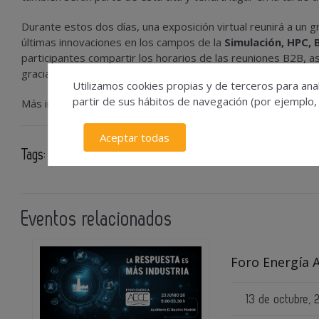
Durante estos dos días, una exposición virtual reunirá a u
últimas innovaciones en los campos de la
Simulación, HPC, 
participantes compartir los horarios de las reuniones B2B, 
gracias a herramientas de comunicación eficientes.
Utilizamos cookies propias y de terceros para anal
partir de sus hábitos de navegación (por ejemplo,
Más información en la página web de
Teratec
.
Aceptar todas
Tags:
Congreso
Big Data
inteligencia artificial
Eventos relacionados
Foro Energía 
13 de octubre,