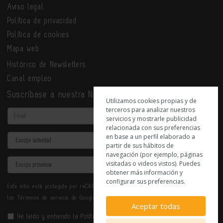
Aviso legal
Política de privacidad
Política de cookies
Mapa web
Histórico de Newsletters
Canal empleo
Suscríbase a nuestra Newsletter
Utilizamos cookies propias y de
terceros para analizar nuestros
Email
servicios y mostrarle publicidad
relacionada con sus preferencias
en base a un perfil elaborado a
Actividad
partir de sus hábitos de
navegación (por ejemplo, páginas
Provincia
visitadas o videos vistos). Puedes
obtener más información y
configurar sus preferencias.
Este sitio está protegido por reCAPTCHA y se aplican la
Política de privacidad
y
los
Términos de servicio
de Google.
Aceptar todas
He leído y entiendo la
Política de Privacidad