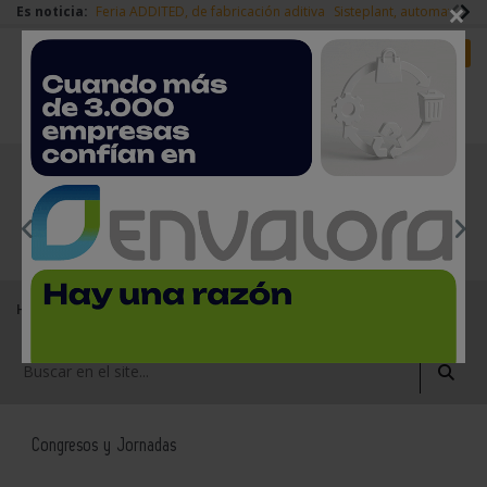
×
Es noticia:
Feria ADDITED, de fabricación aditiva
Sisteplant, automatizaci
Redes Sociales
Es noticia
Login empresas
Registro
EMPRESAS PREMIUM
Home
Agenda
Congresos y Jornadas
Congreso de Fabricación Avanzada y Máquinas-herramienta
Congresos y Jornadas