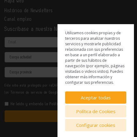
Mapa web
Histórico de Newsletters
Canal empleo
Suscríbase a nuestra Newsletter
Utilizamos cookies propias y de
terceros para analizar nuestros
Email
servicios y mostrarle publicidad
relacionada con sus preferencias
en base a un perfil elaborado a
Actividad
partir de sus hábitos de
navegación (por ejemplo, páginas
Provincia
visitadas o videos vistos). Puedes
obtener más información y
configurar sus preferencias.
Este sitio está protegido por reCAPTCHA y se aplican la
Política de privacidad
y
los
Términos de servicio
de Google.
Aceptar todas
He leído y entiendo la
Política de Privacidad
Política de Cookies
Enviar
Configurar cookies