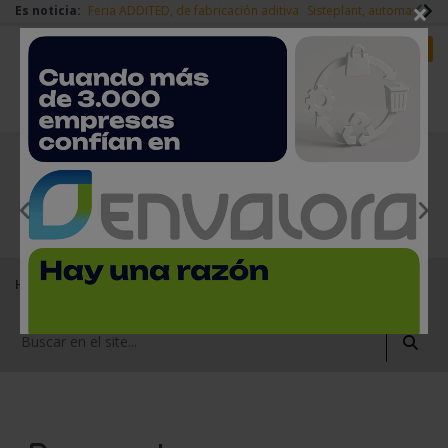
×
Es noticia:
Feria ADDITED, de fabricación aditiva
Sisteplant, automatizaci
Redes Sociales
Es noticia
Login empresas
Registro
EMPRESAS PREMIUM
Home
Empresas del sector del metal
Herramientas
Pre-reglaje y equilibrado de las herramientas