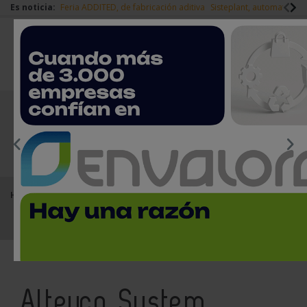
Es noticia:
Feria ADDITED, de fabricación aditiva
Sisteplant, automatizaci
Redes Sociales
Es noticia
Login empresas
Registro
EMPRESAS PREMIUM
Home
Empresas del sector del metal
Alteyco System
Alteyco System