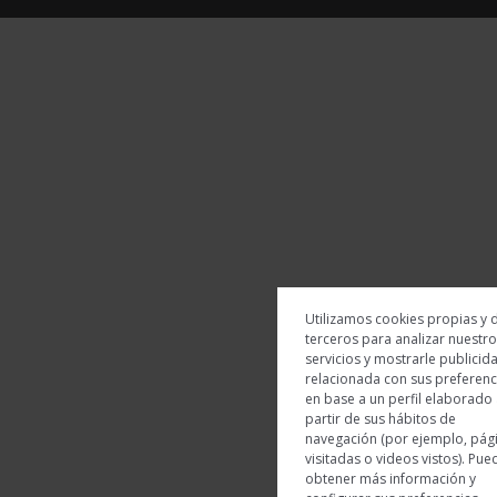
Utilizamos cookies propias y 
terceros para analizar nuestr
servicios y mostrarle publicid
relacionada con sus preferenc
en base a un perfil elaborado
partir de sus hábitos de
navegación (por ejemplo, pág
visitadas o videos vistos). Pue
obtener más información y