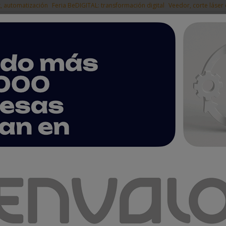
t, automatización
Feria BeDIGITAL: transformación digital
Veedor, corte láser
|
EMPRESAS DEL
NOTICIAS
PRODUCTOS
AGENDA
ARTÍCULOS
EMPRESAS PREMIUM