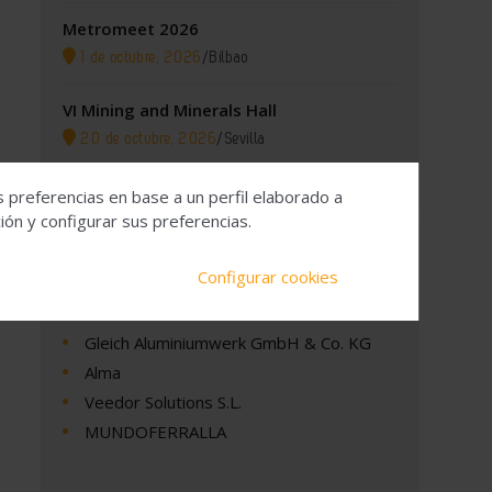
Metromeet 2026
1 de octubre, 2026
/
Bilbao
VI Mining and Minerals Hall
20 de octubre, 2026
/
Sevilla
s preferencias en base a un perfil elaborado a
ón y configurar sus preferencias.
Empresas
Configurar cookies
Gleich Aluminiumwerk GmbH & Co. KG
Alma
Veedor Solutions S.L.
MUNDOFERRALLA