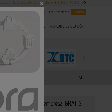
×
 de tubo
Todo a punto para celebrar AMB 2026
FANUC, colaboración con NVI
|
|
Es noticia
CANAL EMPLEO
Login empresas
Registro
 SECTOR DEL METAL
KIOSCO
MERCADO DE OCASIÓN
Publique su empresa GRATIS