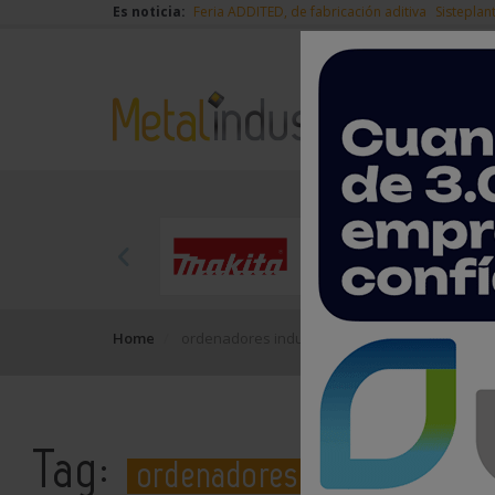
Es noticia:
Feria ADDITED, de fabricación aditiva
Sisteplan
Home
ordenadores industriales
Tag:
ordenadores industriales