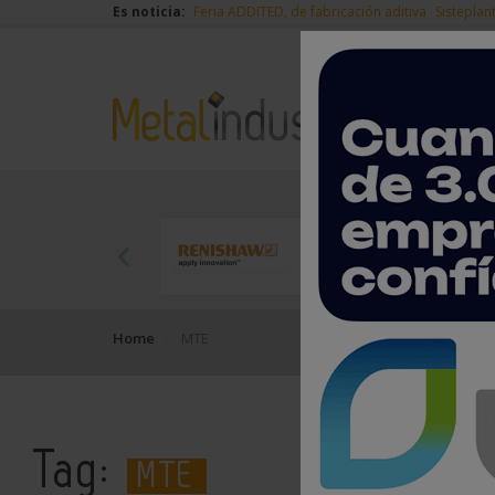
Es noticia:
Feria ADDITED, de fabricación aditiva
Sisteplan
Home
MTE
Tag:
MTE