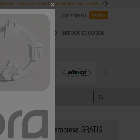
×
 de tubo
Todo a punto para celebrar AMB 2026
FANUC, colaboración con NVI
|
|
Es noticia
CANAL EMPLEO
Login empresas
Registro
 SECTOR DEL METAL
KIOSCO
MERCADO DE OCASIÓN
Publique su empresa GRATIS