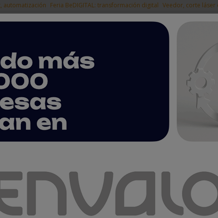
t, automatización
Feria BeDIGITAL: transformación digital
Veedor, corte láser
|
EMPRESAS DEL
NOTICIAS
PRODUCTOS
AGENDA
ARTÍCULOS
EMPRESAS PREMIUM