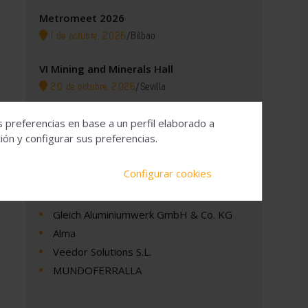
Metromeet 2026
1 de octubre, 2026
/
Bilbao
VI Mining and Minerals Hall
20 de octubre, 2026
/
Sevilla
s preferencias en base a un perfil elaborado a
ón y configurar sus preferencias.
Empresas
Configurar cookies
Gleich Aluminiumwerk GmbH & Co. KG
Alma
Veedor Solutions S.L.
MUNDOFERRALLA