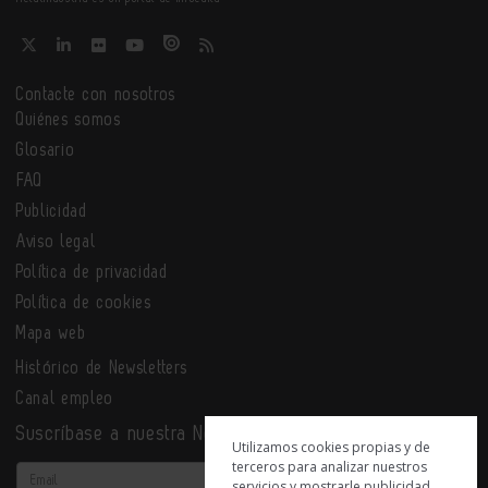
Contacte con nosotros
Quiénes somos
Glosario
FAQ
Publicidad
Aviso legal
Política de privacidad
Política de cookies
Mapa web
Histórico de Newsletters
Canal empleo
Suscríbase a nuestra Newsletter
Utilizamos cookies propias y de
terceros para analizar nuestros
Email
servicios y mostrarle publicidad