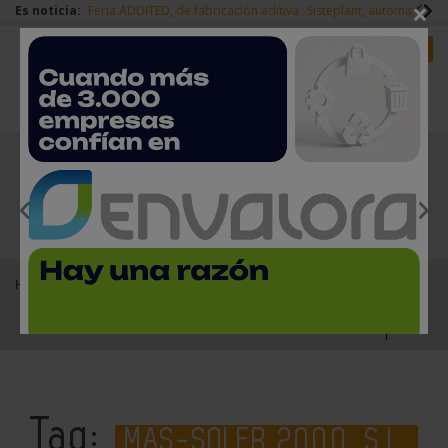
×
Es noticia:
Feria ADDITED, de fabricación aditiva
Sisteplant, automatizaci
Redes Sociales
Es noticia
Login empresas
Registro
EMPRESAS PREMIUM
Home
MAS-SOLER 2000, S.L.
Tag:
MAS-SOLER 2000, S.L.