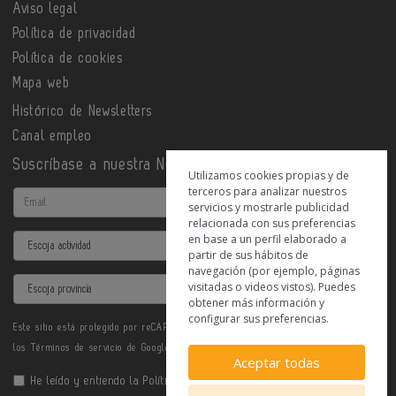
Aviso legal
Política de privacidad
Política de cookies
Mapa web
Histórico de Newsletters
Canal empleo
Suscríbase a nuestra Newsletter
Utilizamos cookies propias y de
terceros para analizar nuestros
Email
servicios y mostrarle publicidad
relacionada con sus preferencias
en base a un perfil elaborado a
Actividad
partir de sus hábitos de
navegación (por ejemplo, páginas
Provincia
visitadas o videos vistos). Puedes
obtener más información y
configurar sus preferencias.
Este sitio está protegido por reCAPTCHA y se aplican la
Política de privacidad
y
los
Términos de servicio
de Google.
Aceptar todas
He leído y entiendo la
Política de Privacidad