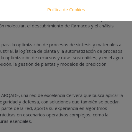
Política de Cookies
o multisectorial, entre los que destacan la salud y la
n molecular, el descubrimiento de fármacos y el análisis
, para la optimización de procesos de síntesis y materiales a
ndustrial, la logística de planta y la automatización de procesos
 la optimización de recursos y rutas sostenibles, y en el agua
bución, la gestión de plantas y modelos de predicción
e ARQADE, una red de excelencia Cervera que busca aplicar la
e seguridad y defensa, con soluciones que también se puedan
a parte de la red, aporta su experiencia en algoritmos
 prácticas en escenarios operativos complejos, como la
uras esenciales.