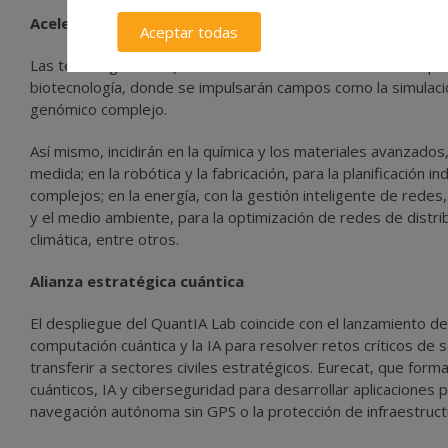
Aceleración de la innovación multisectorial
Aceptar todas
Las tecnologías del QuantIA Lab de Eurecat tendrán un impact
biotecnología, donde se impulsarán campos como la simulació
genómico complejo.
Así mismo, incidirán en la química y los materiales avanzados
medida; en la robótica y la fabricación, para la planificación i
complejos; en la energía, con la gestión inteligente de redes,
y el medio ambiente, para la optimización de redes de distri
climática, entre otros.
Alianza estratégica cuántica
El despliegue del QuantIA Lab coincide con el lanzamiento d
computación cuántica y la IA para resolver retos críticos d
transferir a sectores civiles estratégicos. Eurecat, que form
cuánticos, IA y ciberseguridad para desarrollar aplicaciones
navegación autónoma sin GPS o la protección de infraestruct