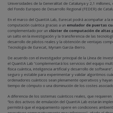
Universidades de la Generalitat de Catalunya y 2,1 millones,
del Fondo Europeo de Desarrollo Regional (FEDER) de Catal
En el marco del QuantIA Lab, Eurecat podrá acompañar a la i
computación cuántica gracias a un
emulador de puertas cuá
complementado por un
clúster de computación de altas 
un salto en la investigación y la transferencia de las tecnol
desarrollo de pilotos reales y la obtención de ventajas compe
Tecnología de Eurecat, Myriam García-Berro.
De acuerdo con el investigador principal de la Línea de Inve
el QuantIA Lab “complementará los servicios del equipo multi
física cuántica, inteligencia artificial y desarrollo de softwar
seguro y estable para experimentar y validar algoritmos cuá
ordenadores cuánticos sean plenamente operativos y hayan l
tiempo de cómputo o una disminución de los costes asociado
A diferencia de los sistemas cuánticos reales, que requieren
“los dos activos de emulación del QuantIA Lab estarán imp
permitirá que el equipamiento opere en condiciones ambient
operativos comparativamente muy inferiores”, añade el directo