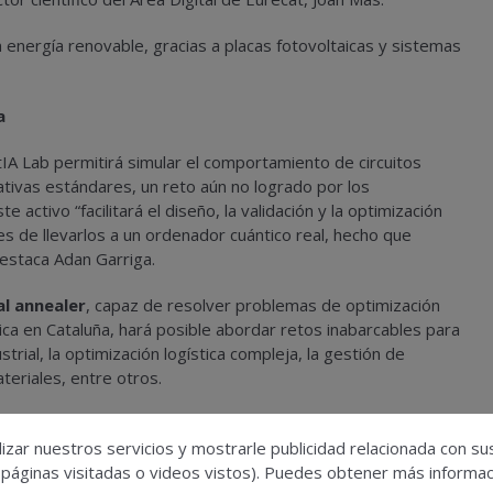
 energía renovable, gracias a placas fotovoltaicas y sistemas
a
IA Lab permitirá simular el comportamiento de circuitos
ativas estándares, un reto aún no logrado por los
e activo “facilitará el diseño, la validación y la optimización
 de llevarlos a un ordenador cuántico real, hecho que
destaca Adan Garriga.
al annealer
, capaz de resolver problemas de optimización
ica en Cataluña, hará posible abordar retos inabarcables para
strial, la optimización logística compleja, la gestión de
teriales, entre otros.
de computación de alto rendimiento, que actuará como
anzada y procesamiento masivo de datos, así como para
izar nuestros servicios y mostrarle publicidad relacionada con su
mulación cuántica y la computación de altas prestaciones.
 páginas visitadas o videos vistos). Puedes obtener más informaci