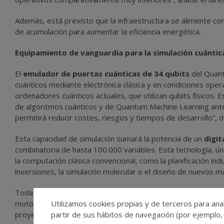
Además, está previsto que la infraestructura se alimente con
de acumulación para aumentar la eficiencia energética.
Equipamiento de vanguardia para la simulación cuántic
El
emulador de puertas cuánticas de 34 qubits
del Quant
cuánticos mediante electrónica clásica y en condiciones oper
ordenadores cuánticos actuales, que utilizan qubits físicos. Est
de algoritmos cuánticos y de Quantum Machine Learning antes
permitirá reducir costes, riesgos y tiempos de desarrollo”, 
Esta capacidad de simulación sumará la potencia de un
digit
combinatoria de hasta 100.000 variables. Esta tecnología, ún
la computación clásica convencional, como la planificación indu
inversiones, la simulación molecular o el diseño de nuevos ma
Toda esta infraestructura se complementará con un clúster 
motor de apoyo para proyectos de inteligencia artificial av
Utilizamos cookies propias y de terceros para anal
proyectos que requieran soluciones híbridas basadas en la si
partir de sus hábitos de navegación (por ejemplo,