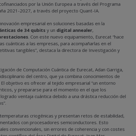
 cofinanciados por la Unión Europea a través del Programa
uña 2021-2027, a través del proyecto Quant-IA.
nnovación empresarial en soluciones basadas en la
nticas de 34 qubits
y un
digital annealer
,
prestaciones
. Con este nuevo equipamiento, Eurecat “hace
ogías cuánticas a las empresas, para acompañarlas en el
titivas tangibles”, destaca la directora de Investigación y
stigación de Computación Cuántica de Eurecat, Adan Garriga,
disciplinario del centro, que ya combina conocimientos de
e”. El objetivo es ofrecer al tejido empresarial “un entorno
nticos, y prepararse para el momento en el que los
ogrado ventaja cuántica debido a una drástica reducción del
s”.
 temperaturas criogénicas y presentan retos de estabilidad,
lementados con procesadores semiconductores. Esto
ales convencionales, sin errores de coherencia y con costes
r científico del Área Digital de Eurecat, Joan Mas.