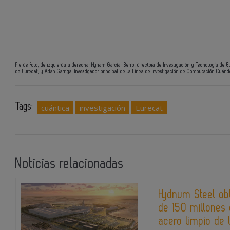
Pie de foto, de izquierda a derecha: Myriam García-Berro, directora de Investigación y Tecnología de Eu
de Eurecat, y Adan Garriga, investigador principal de la Línea de Investigación de Computación Cuánt
Tags:
cuántica
investigación
Eurecat
Noticias relacionadas
Hydnum Steel ob
de 150 millones 
acero limpio de 