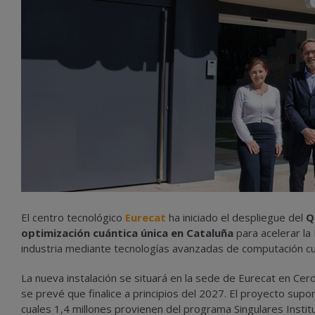
El centro tecnológico
Eurecat
ha iniciado el despliegue del
Q
optimización cuántica única en Cataluña
para acelerar la 
industria mediante tecnologías avanzadas de computación cuánti
La nueva instalación se situará en la sede de Eurecat en Cer
se prevé que finalice a principios del 2027. El proyecto sup
cuales 1,4 millones provienen del programa Singulares Insti