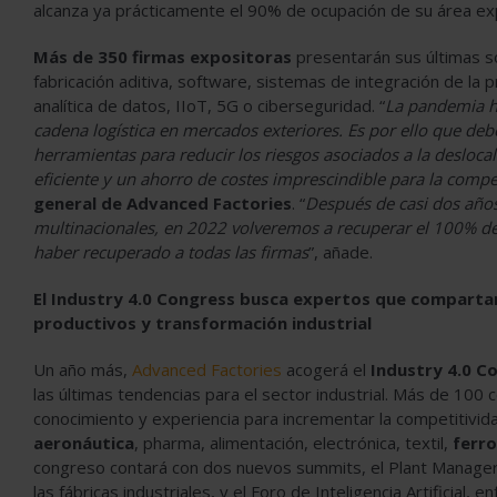
alcanza ya prácticamente el 90% de ocupación de su área exp
Más de 350 firmas expositoras
presentarán sus últimas so
fabricación aditiva, software, sistemas de integración de la produ
analítica de datos, IIoT, 5G o ciberseguridad. “
La pandemia h
cadena logística en mercados exteriores. Es por ello que deb
herramientas para reducir los riesgos asociados a la desloca
eficiente y un ahorro de costes imprescindible para la compet
general de Advanced Factories
. “
Después de casi dos año
multinacionales, en 2022 volveremos a recuperar el 100% de
haber recuperado a todas las firmas
”, añade.
El Industry 4.0 Congress busca expertos que compartan 
productivos y transformación industrial
Un año más,
Advanced Factories
acogerá el
Industry 4.0 C
las últimas tendencias para el sector industrial. Más de 10
conocimiento y experiencia para incrementar la competitivid
aeronáutica
, pharma, alimentación, electrónica, textil,
ferro
congreso contará con dos nuevos summits, el Plant Manager
las fábricas industriales, y el Foro de Inteligencia Artificial