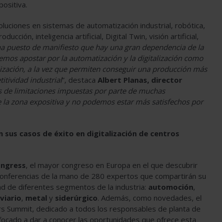
ositiva.
luciones en sistemas de automatización industrial, robótica,
cción, inteligencia artificial, Digital Twin, visión artificial,
a puesto de manifiesto que hay una gran dependencia de la
emos apostar por la automatización y la digitalización como
lización, a la vez que permiten conseguir una producción más
itividad industrial
”, destaca
Albert Planas, director
s de limitaciones impuestas por parte de muchas
 la zona expositiva y no podemos estar más satisfechos por
sus casos de éxito en digitalización de centros
ongress
, el mayor congreso en Europa en el que descubrir
0 conferencias de la mano de 280 expertos que compartirán su
ad de diferentes segmentos de la industria:
automoción
,
viario
,
metal
y
siderúrgico
. Además, como novedades, el
s Summit, dedicado a todos los responsables de planta de
, enfocado a dar a conocer las oportunidades que ofrece esta