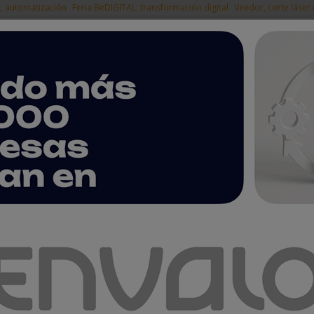
t, automatización
Feria BeDIGITAL: transformación digital
Veedor, corte láser
|
EMPRESAS DEL
NOTICIAS
PRODUCTOS
AGENDA
ARTÍCULOS
EMPRESAS PREMIUM
n su área expositiva a cuatro meses de su celebración