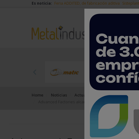
Es noticia:
Feria ADDITED, de fabricación aditiva
Sisteplan
Home
Noticias
Actualidad
Advanced Factories alcanza ya el 89% de ocupación e