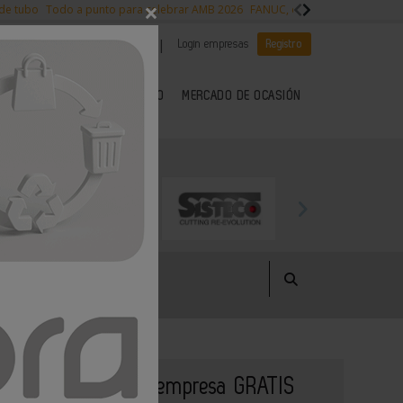
×
 de tubo
Todo a punto para celebrar AMB 2026
FANUC, colaboración con NVI
|
|
Es noticia
CANAL EMPLEO
Login empresas
Registro
 SECTOR DEL METAL
KIOSCO
MERCADO DE OCASIÓN
Publique su empresa GRATIS