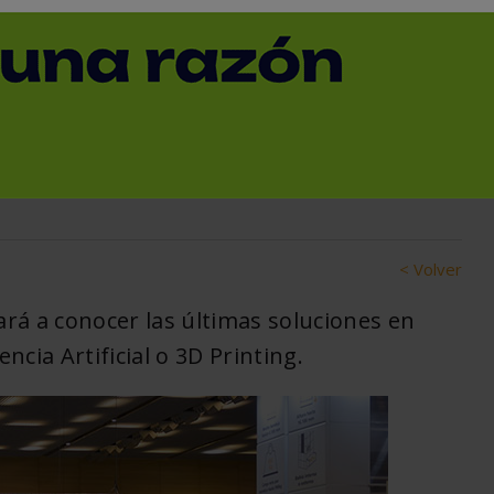
canza ya el 89% de
positiva a cuatro
ón
< Volver
ará a conocer las últimas soluciones en
ncia Artificial o 3D Printing.