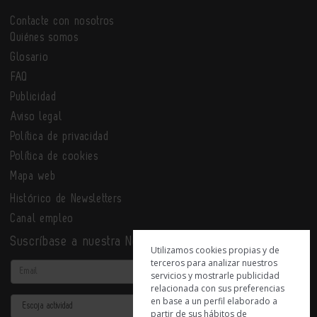
Contacte con nosotros
Quiénes somos
Glosario
FAQ
Publicidad
Aviso legal
Política de privacidad
Política de cookies
Mapa web
Histórico de Newsletters
Canal empleo
Suscríbase a nuestra Newsletter
Utilizamos cookies propias y de
terceros para analizar nuestros
Email
servicios y mostrarle publicidad
relacionada con sus preferencias
en base a un perfil elaborado a
Actividad
partir de sus hábitos de