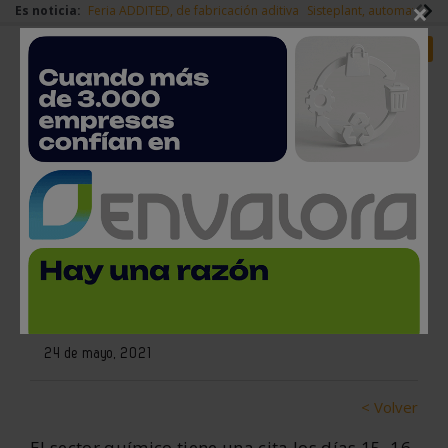
×
Es noticia:
Feria ADDITED, de fabricación aditiva
Sisteplant, automatizaci
Redes Sociales
Es noticia
Login empresas
Registro
Iberquimia Digital: tres días de
junio para preparar al sector
químico de la pospandemia
24 de mayo, 2021
< Volver
El sector químico tiene una cita los días 15, 16