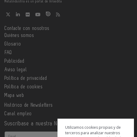
Metalindustria es un portal de Infoedita
Contacte con nosotros
Quiénes somos
Glosario
FAQ
Publicidad
Aviso legal
Política de privacidad
Política de cookies
Mapa web
Histórico de Newsletters
Canal empleo
Suscríbase a nuestra Newsletter
Utilizamos cookies propias y de
terceros para analizar nuestros
Email