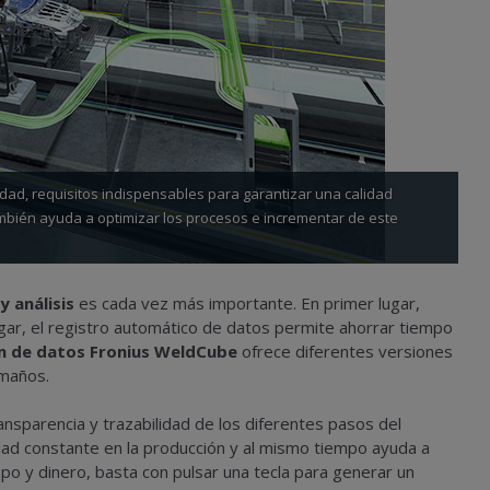
dad, requisitos indispensables para garantizar una calidad
mbién ayuda a optimizar los procesos e incrementar de este
 análisis
es cada vez más importante. En primer lugar,
gar, el registro automático de datos permite ahorrar tiempo
n de datos Fronius WeldCube
ofrece diferentes versiones
amaños.
nsparencia y trazabilidad de los diferentes pasos del
dad constante en la producción y al mismo tiempo ayuda a
mpo y dinero, basta con pulsar una tecla para generar un