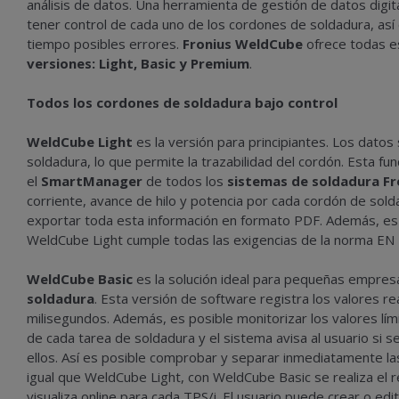
análisis de datos. Una herramienta de gestión de datos digita
tener control de cada uno de los cordones de soldadura, así 
tiempo posibles errores.
Fronius WeldCube
ofrece todas es
versiones: Light, Basic y Premium
.
Todos los cordones de soldadura bajo control
WeldCube Light
es la versión para principiantes. Los dato
soldadura, lo que permite la trazabilidad del cordón. Esta fun
el
SmartManager
de todos los
sistemas de soldadura Fr
corriente, avance de hilo y potencia por cada cordón de sol
exportar toda esta información en formato PDF. Además, es 
WeldCube Light cumple todas las exigencias de la norma EN
WeldCube Basic
es la solución ideal para pequeñas empres
soldadura
. Esta versión de software registra los valores 
milisegundos. Además, es posible monitorizar los valores lím
de cada tarea de soldadura y el sistema avisa al usuario si
ellos. Así es posible comprobar y separar inmediatamente las 
igual que WeldCube Light, con WeldCube Basic se realiza el 
visualiza online para cada TPS/i. El usuario puede crear o ed