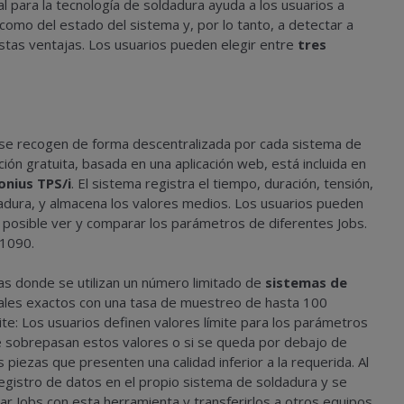
l para la tecnología de soldadura ayuda a los usuarios a
como del estado del sistema y, por lo tanto, a detectar a
tas ventajas. Los usuarios pueden elegir entre
tres
s se recogen de forma descentralizada por cada sistema de
ción gratuita, basada en una aplicación web, está incluida en
onius TPS/i
. El sistema registra el tiempo, duración, tensión,
dadura, y almacena los valores medios. Los usuarios pueden
posible ver y comparar los parámetros de diferentes Jobs.
 1090.
as donde se utilizan un número limitado de
sistemas de
reales exactos con una tasa de muestreo de hasta 100
ite: Los usuarios definen valores límite para los parámetros
 se sobrepasan estos valores o si se queda por debajo de
piezas que presenten una calidad inferior a la requerida. Al
registro de datos en el propio sistema de soldadura y se
itar Jobs con esta herramienta y transferirlos a otros equipos