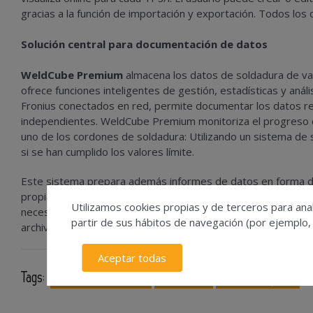
gracias a la función de importación y exportación. Todos lo
Solución central para documentación de datos
WeldCube Premium
almacena los datos de soldadura de v
ofrece funciones inteligentes de gestión, estadísticas y anál
Fronius conectados en red, permite documentar los datos 
independientes. WeldCube Premium monitoriza el progreso d
uno de los cordones de soldadura: Utilizando un sistema de s
si se han cumplido los valores límite.
Este sistema prepara además informes de datos en forma de 
propias estadísticas utilizando filtros. Además, el usuario p
Utilizamos cookies propias y de terceros para anal
necesidades. También es posible transferir los datos a siste
partir de sus hábitos de navegación (por ejemplo,
archivos y la interface API web.
Aceptar todas
Tags:
software industrial
soldadura
Fronius España