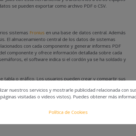
s datos se pueden exportar como archivo PDF o CSV.
arios sistemas
Fronius
en una base de datos central. Además
isis. El almacenamiento central de los datos de sistemas
relacionados con cada componente y generar informes PDF
el componente y ofrece información detallada sobre cada
emáforos, el software indica si el cordón ya se ha soldado y
tabla o gráfico. Los usuarios pueden crear y compartir sus
uede diseñar su propia interface de usuario adaptada a sus
izar nuestros servicios y mostrarle publicidad relacionada con su
mas de otros fabricantes gracias a la exportación de
 páginas visitadas o videos vistos). Puedes obtener más informaci
Política de Cookies