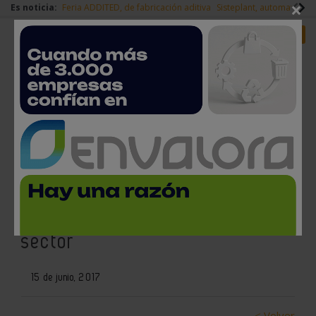
×
Es noticia:
Feria ADDITED, de fabricación aditiva
Sisteplant, automatizaci
Redes Sociales
Es noticia
Login empresas
Registro
Confeindustria CV empieza su
andadura con un decálogo de
actuaciones en defensa del
sector
15 de junio, 2017
< Volver