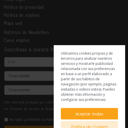
Política de privacidad
Política de cookies
Mapa web
Histórico de Newsletters
Canal empleo
Suscríbase a nuestra Newsletter
Utilizamos cookies propias y de
terceros para analizar nuestros
Email
servicios y mostrarle publicidad
relacionada con sus preferencias
en base a un perfil elaborado a
Actividad
partir de sus hábitos de
navegación (por ejemplo, páginas
Provincia
visitadas o videos vistos). Puedes
obtener más información y
configurar sus preferencias.
Este sitio está protegido por reCAPTCHA y se aplican la
Política de privacidad
y
los
Términos de servicio
de Google.
Aceptar todas
He leído y entiendo la
Política de Privacidad
Política de Cookies