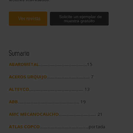
Solicite un ejemplar de
Ver revista
muestra gratuito
Sumario
ABAROMETAL
......................................................15
ACEROS URQUIJO
................................................ 7
ALTEYCO
............................................................. 13
ABB
..................................................................... 19
AMC MECANOCAUCHO
.......................................... 21
ATLAS COPCO
.......................................................portada