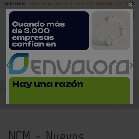
×
Es noticia:
Feria ADDITED, de fabricación aditiva
Sisteplant, automatizaci
Redes Sociales
Es noticia
Login empresas
Registro
EMPRESAS PREMIUM
Home
Kiosco
NCM - Nuevos Catálogos del Metal - Mayo 2025
NCM - Nuevos