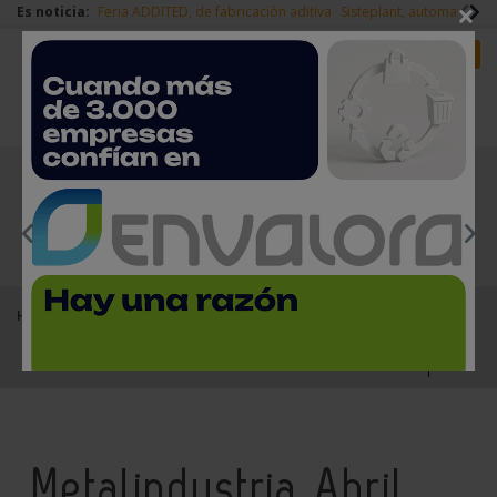
×
Es noticia:
Feria ADDITED, de fabricación aditiva
Sisteplant, automatizaci
Redes Sociales
Es noticia
Login empresas
Registro
EMPRESAS PREMIUM
Home
Kiosco
Metalindustria Abril 2024
Metalindustria Abril